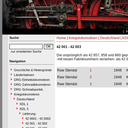
Suche
Home
|
Kriegslokomotiven
|
Deutschland
|
KDL
42 001 - 42 003
zur erweiterten Suche
Die ursprünglich als 42 857, 858 und 860 ge
-mit neuen Fabriknummern versehen- als 42 00
Navigation
Geschichte & Hintergründe
Raw Stendal
1
1948
Länderbahnen
Raw Stendal
2
1948
DRG-Einheitslokomotiven
Raw Stendal
3
1948
DRG-Zahnradlokomotiven
DRG-Schmalspurlok.
Kriegslokomotiven
Deutschland
KDL 1
KDL 3
Lieferung
42 0001 - 42 0002
42 001 - 42 003