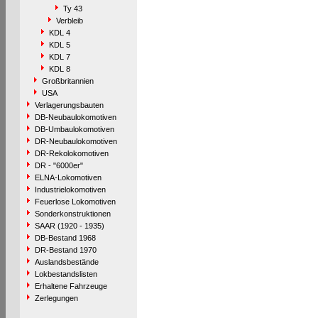
Ty 43
Verbleib
KDL 4
KDL 5
KDL 7
KDL 8
Großbritannien
USA
Verlagerungsbauten
DB-Neubaulokomotiven
DB-Umbaulokomotiven
DR-Neubaulokomotiven
DR-Rekolokomotiven
DR - "6000er"
ELNA-Lokomotiven
Industrielokomotiven
Feuerlose Lokomotiven
Sonderkonstruktionen
SAAR (1920 - 1935)
DB-Bestand 1968
DR-Bestand 1970
Auslandsbestände
Lokbestandslisten
Erhaltene Fahrzeuge
Zerlegungen