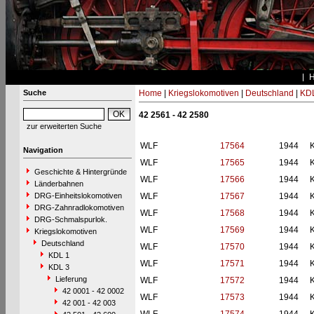
Suche
Home
|
Kriegslokomotiven
|
Deutschland
|
KDL
42 2561 - 42 2580
zur erweiterten Suche
WLF
17564
1944
Navigation
WLF
17565
1944
Geschichte & Hintergründe
WLF
17566
1944
Länderbahnen
DRG-Einheitslokomotiven
WLF
17567
1944
DRG-Zahnradlokomotiven
WLF
17568
1944
DRG-Schmalspurlok.
WLF
17569
1944
Kriegslokomotiven
Deutschland
WLF
17570
1944
KDL 1
WLF
17571
1944
KDL 3
Lieferung
WLF
17572
1944
42 0001 - 42 0002
WLF
17573
1944
42 001 - 42 003