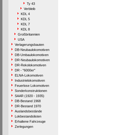
Ty 43
Verbleib
KDL 4
KDL 5
KDL 7
KDL 8
Großbritannien
USA
Verlagerungsbauten
DB-Neubaulokomotiven
DB-Umbaulokomotiven
DR-Neubaulokomotiven
DR-Rekolokomotiven
DR - "6000er"
ELNA-Lokomotiven
Industrielokomotiven
Feuerlose Lokomotiven
Sonderkonstruktionen
SAAR (1920 - 1935)
DB-Bestand 1968
DR-Bestand 1970
Auslandsbestände
Lokbestandslisten
Erhaltene Fahrzeuge
Zerlegungen