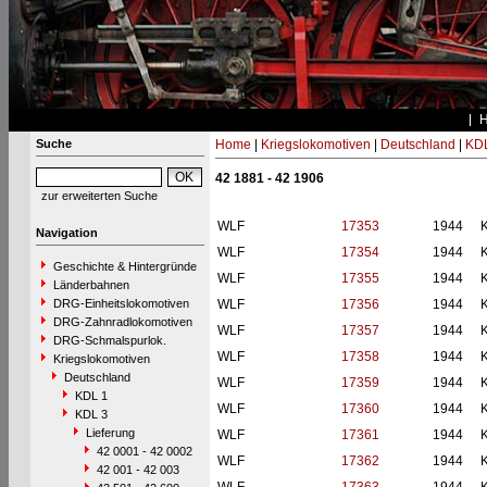
Suche
Home
|
Kriegslokomotiven
|
Deutschland
|
KDL
42 1881 - 42 1906
zur erweiterten Suche
WLF
17353
1944
Navigation
WLF
17354
1944
Geschichte & Hintergründe
WLF
17355
1944
Länderbahnen
DRG-Einheitslokomotiven
WLF
17356
1944
DRG-Zahnradlokomotiven
WLF
17357
1944
DRG-Schmalspurlok.
WLF
17358
1944
Kriegslokomotiven
Deutschland
WLF
17359
1944
KDL 1
WLF
17360
1944
KDL 3
Lieferung
WLF
17361
1944
42 0001 - 42 0002
WLF
17362
1944
42 001 - 42 003