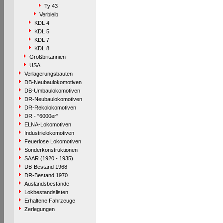
Ty 43
Verbleib
KDL 4
KDL 5
KDL 7
KDL 8
Großbritannien
USA
Verlagerungsbauten
DB-Neubaulokomotiven
DB-Umbaulokomotiven
DR-Neubaulokomotiven
DR-Rekolokomotiven
DR - "6000er"
ELNA-Lokomotiven
Industrielokomotiven
Feuerlose Lokomotiven
Sonderkonstruktionen
SAAR (1920 - 1935)
DB-Bestand 1968
DR-Bestand 1970
Auslandsbestände
Lokbestandslisten
Erhaltene Fahrzeuge
Zerlegungen