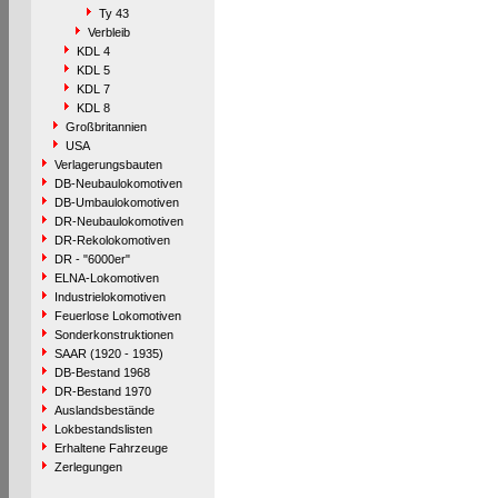
Ty 43
Verbleib
KDL 4
KDL 5
KDL 7
KDL 8
Großbritannien
USA
Verlagerungsbauten
DB-Neubaulokomotiven
DB-Umbaulokomotiven
DR-Neubaulokomotiven
DR-Rekolokomotiven
DR - "6000er"
ELNA-Lokomotiven
Industrielokomotiven
Feuerlose Lokomotiven
Sonderkonstruktionen
SAAR (1920 - 1935)
DB-Bestand 1968
DR-Bestand 1970
Auslandsbestände
Lokbestandslisten
Erhaltene Fahrzeuge
Zerlegungen