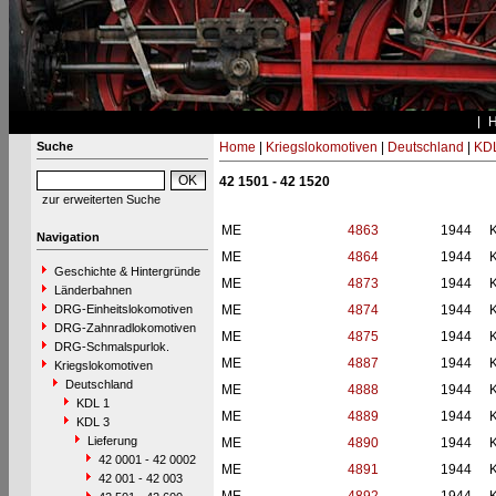
Suche
Home
|
Kriegslokomotiven
|
Deutschland
|
KDL
42 1501 - 42 1520
zur erweiterten Suche
ME
4863
1944
Navigation
ME
4864
1944
Geschichte & Hintergründe
ME
4873
1944
Länderbahnen
DRG-Einheitslokomotiven
ME
4874
1944
DRG-Zahnradlokomotiven
ME
4875
1944
DRG-Schmalspurlok.
ME
4887
1944
Kriegslokomotiven
Deutschland
ME
4888
1944
KDL 1
ME
4889
1944
KDL 3
Lieferung
ME
4890
1944
42 0001 - 42 0002
ME
4891
1944
42 001 - 42 003