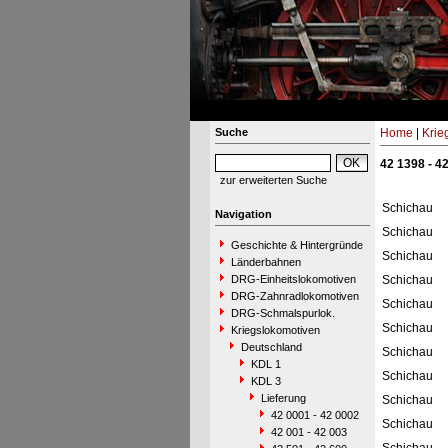
Suche
Home
|
Krie
42 1398 - 4
zur erweiterten Suche
Schichau
Navigation
Schichau
Geschichte & Hintergründe
Schichau
Länderbahnen
DRG-Einheitslokomotiven
Schichau
DRG-Zahnradlokomotiven
Schichau
DRG-Schmalspurlok.
Schichau
Kriegslokomotiven
Deutschland
Schichau
KDL 1
Schichau
KDL 3
Lieferung
Schichau
42 0001 - 42 0002
Schichau
42 001 - 42 003