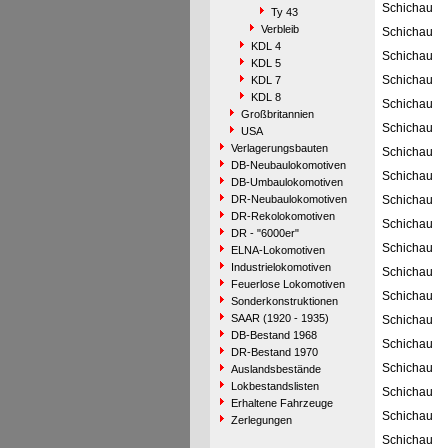
Schichau
Ty 43
Verbleib
Schichau
KDL 4
Schichau
KDL 5
Schichau
KDL 7
KDL 8
Schichau
Großbritannien
Schichau
USA
Verlagerungsbauten
Schichau
DB-Neubaulokomotiven
Schichau
DB-Umbaulokomotiven
DR-Neubaulokomotiven
Schichau
DR-Rekolokomotiven
Schichau
DR - "6000er"
Schichau
ELNA-Lokomotiven
Industrielokomotiven
Schichau
Feuerlose Lokomotiven
Schichau
Sonderkonstruktionen
SAAR (1920 - 1935)
Schichau
DB-Bestand 1968
Schichau
DR-Bestand 1970
Schichau
Auslandsbestände
Lokbestandslisten
Schichau
Erhaltene Fahrzeuge
Schichau
Zerlegungen
Schichau