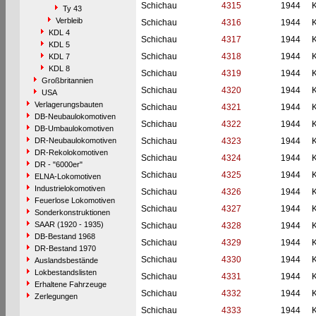
Schichau
4315
1944
Ty 43
Verbleib
Schichau
4316
1944
KDL 4
Schichau
4317
1944
KDL 5
Schichau
4318
1944
KDL 7
KDL 8
Schichau
4319
1944
Großbritannien
Schichau
4320
1944
USA
Verlagerungsbauten
Schichau
4321
1944
DB-Neubaulokomotiven
Schichau
4322
1944
DB-Umbaulokomotiven
DR-Neubaulokomotiven
Schichau
4323
1944
DR-Rekolokomotiven
Schichau
4324
1944
DR - "6000er"
Schichau
4325
1944
ELNA-Lokomotiven
Industrielokomotiven
Schichau
4326
1944
Feuerlose Lokomotiven
Schichau
4327
1944
Sonderkonstruktionen
SAAR (1920 - 1935)
Schichau
4328
1944
DB-Bestand 1968
Schichau
4329
1944
DR-Bestand 1970
Schichau
4330
1944
Auslandsbestände
Lokbestandslisten
Schichau
4331
1944
Erhaltene Fahrzeuge
Schichau
4332
1944
Zerlegungen
Schichau
4333
1944