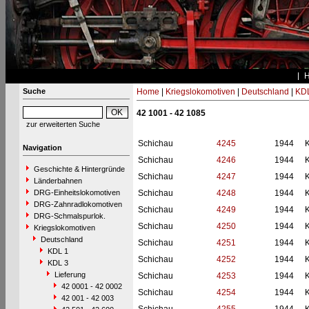
Suche
Home
|
Kriegslokomotiven
|
Deutschland
|
KDL
42 1001 - 42 1085
zur erweiterten Suche
Schichau
4245
1944
Navigation
Schichau
4246
1944
Geschichte & Hintergründe
Schichau
4247
1944
Länderbahnen
DRG-Einheitslokomotiven
Schichau
4248
1944
DRG-Zahnradlokomotiven
Schichau
4249
1944
DRG-Schmalspurlok.
Schichau
4250
1944
Kriegslokomotiven
Deutschland
Schichau
4251
1944
KDL 1
Schichau
4252
1944
KDL 3
Lieferung
Schichau
4253
1944
42 0001 - 42 0002
Schichau
4254
1944
42 001 - 42 003