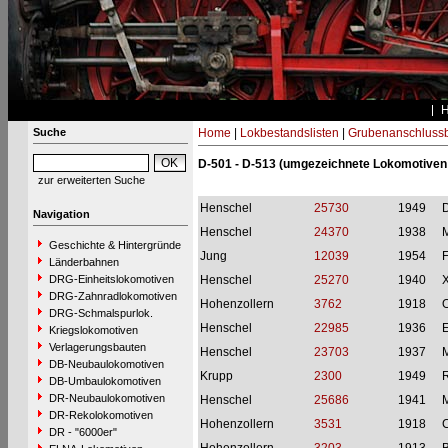
Suche
Home
|
Lokbestandslisten
|
Grubenanschluss
D-501 - D-513 (umgezeichnete Lokomotiven 
zur erweiterten Suche
Henschel
25730
1949
Navigation
Henschel
24370
1938
M
Geschichte & Hintergründe
Jung
12039
1954
F
Länderbahnen
DRG-Einheitslokomotiven
Henschel
25270
1940
X
DRG-Zahnradlokomotiven
Hohenzollern
3762
1918
DRG-Schmalspurlok.
Henschel
22985
1936
Kriegslokomotiven
Verlagerungsbauten
Henschel
23703
1937
M
DB-Neubaulokomotiven
Krupp
2300
1949
R
DB-Umbaulokomotiven
DR-Neubaulokomotiven
Henschel
25686
1941
M
DR-Rekolokomotiven
Hohenzollern
3531
1918
C
DR - "6000er"