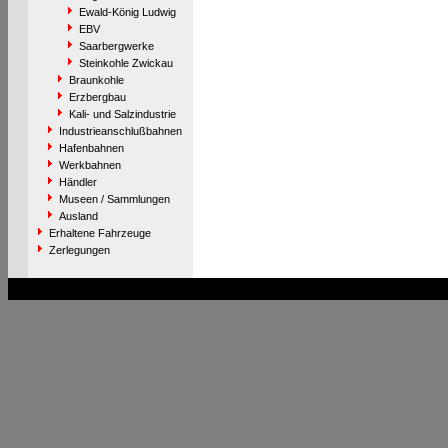
Ewald-König Ludwig
EBV
Saarbergwerke
Steinkohle Zwickau
Braunkohle
Erzbergbau
Kali- und Salzindustrie
Industrieanschlußbahnen
Hafenbahnen
Werkbahnen
Händler
Museen / Sammlungen
Ausland
Erhaltene Fahrzeuge
Zerlegungen