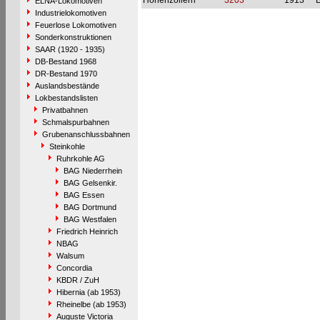
Hohenzollern
3203
1913
B
ELNA-Lokomotiven
Industrielokomotiven
Feuerlose Lokomotiven
Sonderkonstruktionen
SAAR (1920 - 1935)
DB-Bestand 1968
DR-Bestand 1970
Auslandsbestände
Lokbestandslisten
Privatbahnen
Schmalspurbahnen
Grubenanschlussbahnen
Steinkohle
Ruhrkohle AG
BAG Niederrhein
BAG Gelsenkir.
BAG Essen
BAG Dortmund
BAG Westfalen
Friedrich Heinrich
NBAG
Walsum
Concordia
KBDR / ZuH
Hibernia (ab 1953)
Rheinelbe (ab 1953)
Auguste Victoria