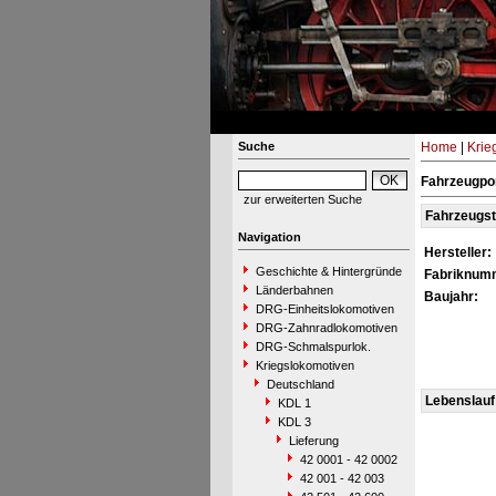
Suche
Home
|
Krie
Fahrzeugpo
zur erweiterten Suche
Fahrzeugs
Navigation
Hersteller:
Geschichte & Hintergründe
Fabriknum
Länderbahnen
Baujahr:
DRG-Einheitslokomotiven
DRG-Zahnradlokomotiven
DRG-Schmalspurlok.
Kriegslokomotiven
Deutschland
Lebenslauf
KDL 1
KDL 3
Lieferung
42 0001 - 42 0002
42 001 - 42 003