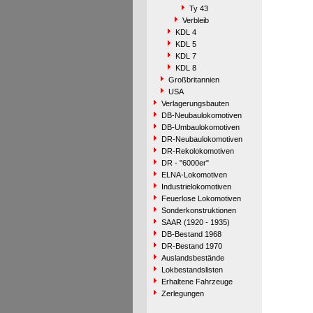
Ty 43
Verbleib
KDL 4
KDL 5
KDL 7
KDL 8
Großbritannien
USA
Verlagerungsbauten
DB-Neubaulokomotiven
DB-Umbaulokomotiven
DR-Neubaulokomotiven
DR-Rekolokomotiven
DR - "6000er"
ELNA-Lokomotiven
Industrielokomotiven
Feuerlose Lokomotiven
Sonderkonstruktionen
SAAR (1920 - 1935)
DB-Bestand 1968
DR-Bestand 1970
Auslandsbestände
Lokbestandslisten
Erhaltene Fahrzeuge
Zerlegungen