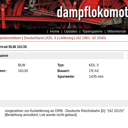
Home
Updates
Typengalerie
Mitwirkende
gslokomotiven
|
Deutschland
|
KDL 3
|
Lieferung
|
(42 1961- 42 2040)
rtrait BLW 16130
tamm
BLW
Typ:
KDL 3
mer:
16130
Bauart:
1'E-h2
Spurweite:
1435 mm
vorgesehen zur Auslieferung an DRB - Deutsche Reichsbahn [D] "(42 2015)"
[Bestellung annulliert, Lok wurde nicht gebaut]