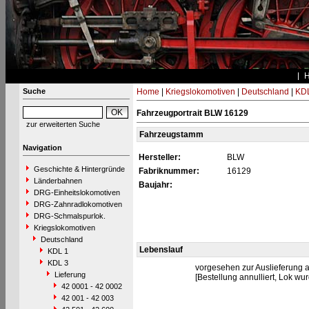
Suche
Home
|
Kriegslokomotiven
|
Deutschland
|
KDL
Fahrzeugportrait BLW 16129
zur erweiterten Suche
Fahrzeugstamm
Navigation
Hersteller:
BLW
Geschichte & Hintergründe
Fabriknummer:
16129
Länderbahnen
Baujahr:
DRG-Einheitslokomotiven
DRG-Zahnradlokomotiven
DRG-Schmalspurlok.
Kriegslokomotiven
Deutschland
Lebenslauf
KDL 1
KDL 3
vorgesehen zur Auslieferung 
Lieferung
[Bestellung annulliert, Lok wu
42 0001 - 42 0002
42 001 - 42 003