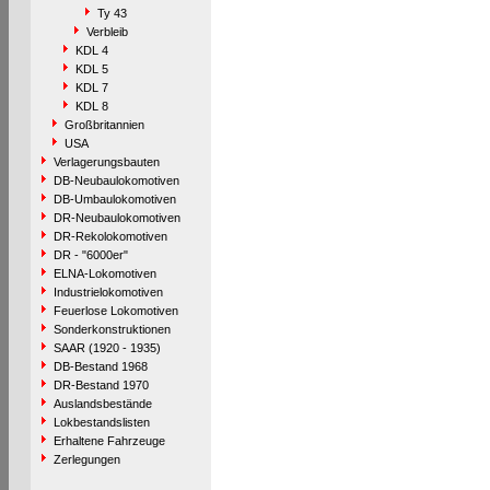
Ty 43
Verbleib
KDL 4
KDL 5
KDL 7
KDL 8
Großbritannien
USA
Verlagerungsbauten
DB-Neubaulokomotiven
DB-Umbaulokomotiven
DR-Neubaulokomotiven
DR-Rekolokomotiven
DR - "6000er"
ELNA-Lokomotiven
Industrielokomotiven
Feuerlose Lokomotiven
Sonderkonstruktionen
SAAR (1920 - 1935)
DB-Bestand 1968
DR-Bestand 1970
Auslandsbestände
Lokbestandslisten
Erhaltene Fahrzeuge
Zerlegungen