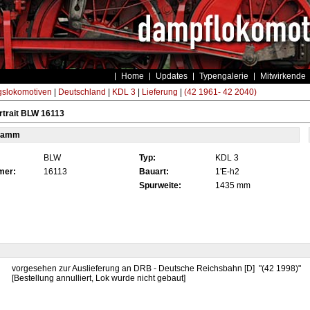
Home
Updates
Typengalerie
Mitwirkende
gslokomotiven
|
Deutschland
|
KDL 3
|
Lieferung
|
(42 1961- 42 2040)
trait BLW 16113
tamm
BLW
Typ:
KDL 3
mer:
16113
Bauart:
1'E-h2
Spurweite:
1435 mm
vorgesehen zur Auslieferung an DRB - Deutsche Reichsbahn [D] "(42 1998)"
[Bestellung annulliert, Lok wurde nicht gebaut]