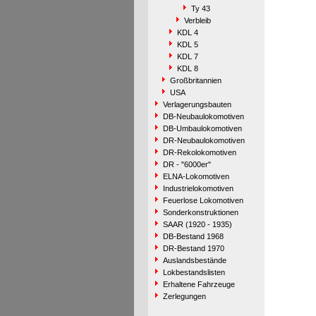
Ty 43
Verbleib
KDL 4
KDL 5
KDL 7
KDL 8
Großbritannien
USA
Verlagerungsbauten
DB-Neubaulokomotiven
DB-Umbaulokomotiven
DR-Neubaulokomotiven
DR-Rekolokomotiven
DR - "6000er"
ELNA-Lokomotiven
Industrielokomotiven
Feuerlose Lokomotiven
Sonderkonstruktionen
SAAR (1920 - 1935)
DB-Bestand 1968
DR-Bestand 1970
Auslandsbestände
Lokbestandslisten
Erhaltene Fahrzeuge
Zerlegungen