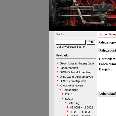
Suche
Home
|
Krie
Fahrzeugpor
zur erweiterten Suche
Fahrzeugs
Navigation
Hersteller:
Geschichte & Hintergründe
Fabriknum
Länderbahnen
Baujahr:
DRG-Einheitslokomotiven
DRG-Zahnradlokomotiven
DRG-Schmalspurlok.
Kriegslokomotiven
Deutschland
Lebenslauf
KDL 1
KDL 3
Lieferung
42 0001 - 42 0002
42 001 - 42 003