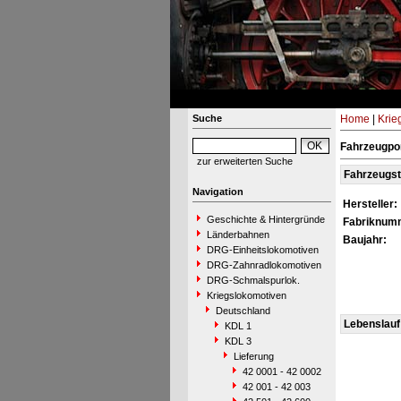
Suche
Home
|
Krie
Fahrzeugpo
zur erweiterten Suche
Fahrzeugs
Navigation
Hersteller:
Geschichte & Hintergründe
Fabriknum
Länderbahnen
Baujahr:
DRG-Einheitslokomotiven
DRG-Zahnradlokomotiven
DRG-Schmalspurlok.
Kriegslokomotiven
Deutschland
Lebenslauf
KDL 1
KDL 3
Lieferung
42 0001 - 42 0002
42 001 - 42 003