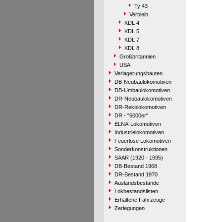
Ty 43
Verbleib
KDL 4
KDL 5
KDL 7
KDL 8
Großbritannien
USA
Verlagerungsbauten
DB-Neubaulokomotiven
DB-Umbaulokomotiven
DR-Neubaulokomotiven
DR-Rekolokomotiven
DR - "6000er"
ELNA-Lokomotiven
Industrielokomotiven
Feuerlose Lokomotiven
Sonderkonstruktionen
SAAR (1920 - 1935)
DB-Bestand 1968
DR-Bestand 1970
Auslandsbestände
Lokbestandslisten
Erhaltene Fahrzeuge
Zerlegungen