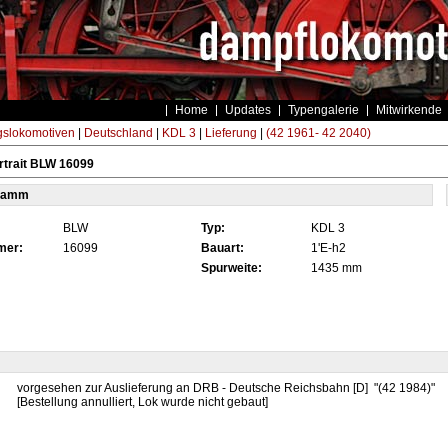
Home
Updates
Typengalerie
Mitwirkende
gslokomotiven
|
Deutschland
|
KDL 3
|
Lieferung
|
(42 1961- 42 2040)
rtrait BLW 16099
tamm
BLW
Typ:
KDL 3
mer:
16099
Bauart:
1'E-h2
Spurweite:
1435 mm
vorgesehen zur Auslieferung an DRB - Deutsche Reichsbahn [D] "(42 1984)"
[Bestellung annulliert, Lok wurde nicht gebaut]