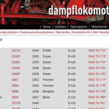
Home
Updates
Typengalerie
Mitwirkende
estandslisten
|
Grubenanschlussbahnen
|
Steinkohle
|
Ruhrkohle AG
|
BAG Westfa
87
25173
1949
D 600
D-n2t
RAG "D-772"
21922
1930
Essen
D-n2t
RAG "D-773"
22391
1934
Essen
D-n2t
RAG "D-774"
22984
1936
Essen
D-n2t
RAG "D-775"
23897
1938
Essen
D-n2t
RAG "D-776"
3067
1953
Frechen
D-h2t
RAG "D-777"
3069
1953
Frechen
D-h2t
RAG "D-778"
2906
1948
Bergbau
D-n2t
RAG "D-779"
rn
4604
1927
Bonn
D-h2t
RAG "D-780"
25279
1940
D-n2t
RAG "D-781"