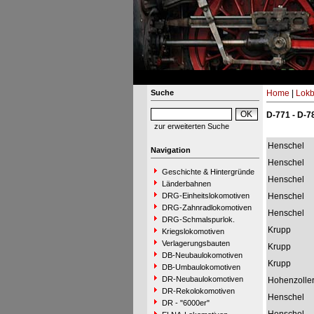
Suche
Home
|
Lokb
D-771 - D-7
zur erweiterten Suche
Henschel
Navigation
Henschel
Geschichte & Hintergründe
Henschel
Länderbahnen
DRG-Einheitslokomotiven
Henschel
DRG-Zahnradlokomotiven
Henschel
DRG-Schmalspurlok.
Krupp
Kriegslokomotiven
Verlagerungsbauten
Krupp
DB-Neubaulokomotiven
Krupp
DB-Umbaulokomotiven
DR-Neubaulokomotiven
Hohenzolle
DR-Rekolokomotiven
Henschel
DR - "6000er"