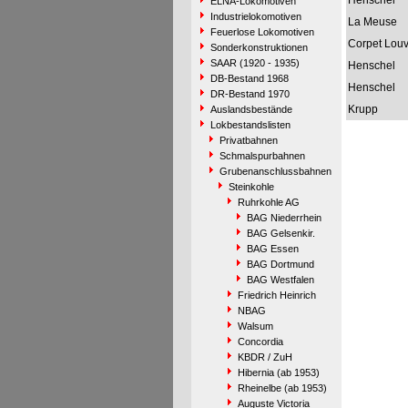
Henschel
ELNA-Lokomotiven
Industrielokomotiven
La Meuse
Feuerlose Lokomotiven
Corpet Louv
Sonderkonstruktionen
SAAR (1920 - 1935)
Henschel
DB-Bestand 1968
Henschel
DR-Bestand 1970
Krupp
Auslandsbestände
Lokbestandslisten
Privatbahnen
Schmalspurbahnen
Grubenanschlussbahnen
Steinkohle
Ruhrkohle AG
BAG Niederrhein
BAG Gelsenkir.
BAG Essen
BAG Dortmund
BAG Westfalen
Friedrich Heinrich
NBAG
Walsum
Concordia
KBDR / ZuH
Hibernia (ab 1953)
Rheinelbe (ab 1953)
Auguste Victoria