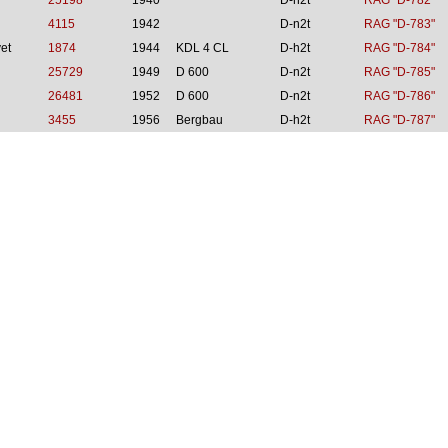
25198
1940
D-n2t
RAG "D-782"
4115
1942
D-n2t
RAG "D-783"
et
1874
1944
KDL 4 CL
D-h2t
RAG "D-784"
25729
1949
D 600
D-n2t
RAG "D-785"
26481
1952
D 600
D-n2t
RAG "D-786"
3455
1956
Bergbau
D-h2t
RAG "D-787"