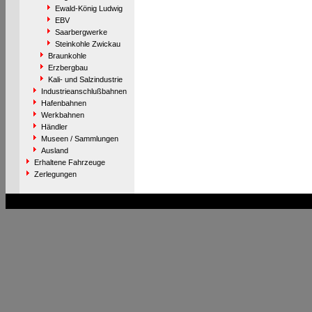
Ewald-König Ludwig
EBV
Saarbergwerke
Steinkohle Zwickau
Braunkohle
Erzbergbau
Kali- und Salzindustrie
Industrieanschlußbahnen
Hafenbahnen
Werkbahnen
Händler
Museen / Sammlungen
Ausland
Erhaltene Fahrzeuge
Zerlegungen