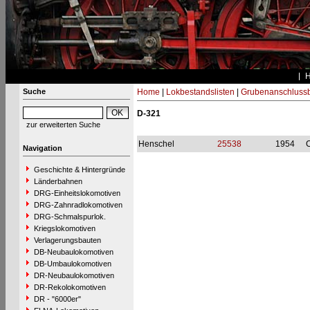
Suche
Home
|
Lokbestandslisten
|
Grubenanschluss
D-321
zur erweiterten Suche
Henschel
25538
1954
Navigation
Geschichte & Hintergründe
Länderbahnen
DRG-Einheitslokomotiven
DRG-Zahnradlokomotiven
DRG-Schmalspurlok.
Kriegslokomotiven
Verlagerungsbauten
DB-Neubaulokomotiven
DB-Umbaulokomotiven
DR-Neubaulokomotiven
DR-Rekolokomotiven
DR - "6000er"