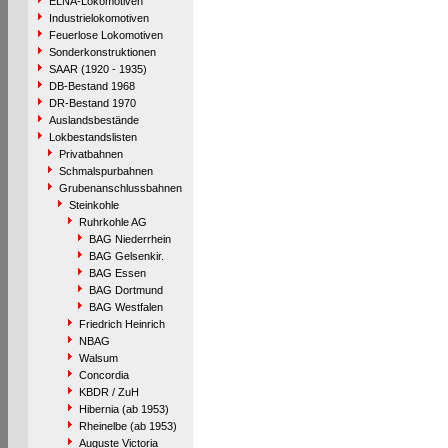
ELNA-Lokomotiven
Industrielokomotiven
Feuerlose Lokomotiven
Sonderkonstruktionen
SAAR (1920 - 1935)
DB-Bestand 1968
DR-Bestand 1970
Auslandsbestände
Lokbestandslisten
Privatbahnen
Schmalspurbahnen
Grubenanschlussbahnen
Steinkohle
Ruhrkohle AG
BAG Niederrhein
BAG Gelsenkir.
BAG Essen
BAG Dortmund
BAG Westfalen
Friedrich Heinrich
NBAG
Walsum
Concordia
KBDR / ZuH
Hibernia (ab 1953)
Rheinelbe (ab 1953)
Auguste Victoria