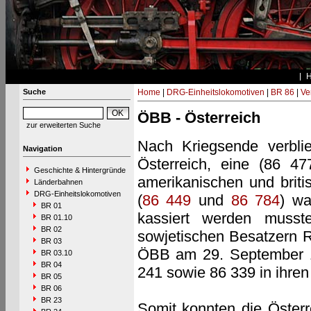
Suche
Home
|
DRG-Einheitslokomotiven
|
BR 86
|
Ve
ÖBB - Österreich
zur erweiterten Suche
Nach Kriegsende verbli
Navigation
Österreich, eine (86 4
Geschichte & Hintergründe
amerikanischen und brit
Länderbahnen
DRG-Einheitslokomotiven
(
86 449
und
86 784
) wa
BR 01
kassiert werden muss
BR 01.10
BR 02
sowjetischen Besatzern 
BR 03
ÖBB am 29. September 19
BR 03.10
BR 04
241 sowie 86 339 in ihren
BR 05
BR 06
BR 23
Somit konnten die Öster