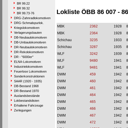
BR 99.22
BR 99.32
Lokliste ÖBB 86 007 - 8
BR 99.73-76
DRG-Zahnradlokomotiven
DRG-Schmalspurlok.
MBK
2362
1928
Kriegslokomotiven
Verlagerungsbauten
MBK
2364
1928
DB-Neubaulokomotiven
Schichau
3235
1933
DB-Umbaulokomotiven
Schichau
3287
1935
DR-Neubaulokomotiven
DR-Rekolokomotiven
WLF
3242
1939
DR - "6000er"
WLF
9480
1941
ELNA-Lokomotiven
Industrielokomotiven
WLF
9481
1941
Feuerlose Lokomotiven
DWM
459
1942
Sonderkonstruktionen
DWM
460
1942
SAAR (1920 - 1935)
DB-Bestand 1968
DWM
461
1942
DR-Bestand 1970
DWM
464
1942
Auslandsbestände
Lokbestandslisten
DWM
465
1942
Erhaltene Fahrzeuge
DWM
466
1942
Zerlegungen
DWM
467
1942
DWM
472
1942