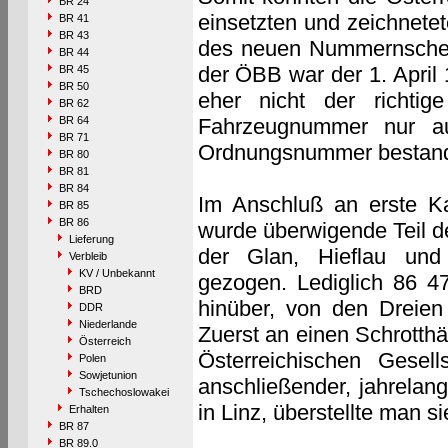
BR 24
einsetzten und zeichnetet
BR 41
BR 43
des neuen Nummernschem
BR 44
der ÖBB war der 1. April
BR 45
BR 50
eher nicht der richti
BR 62
BR 64
Fahrzeugnummer nur a
BR 71
Ordnungsnummer bestand.
BR 80
BR 81
BR 84
Im Anschluß an erste K
BR 85
BR 86
wurde überwigende Teil d
Lieferung
der Glan, Hieflau un
Verbleib
KV / Unbekannt
gezogen. Lediglich 86 47
BRD
hinüber, von den Dreien
DDR
Niederlande
Zuerst an einen Schrotthä
Österreich
Österreichischen Gesel
Polen
Sowjetunion
anschließender, jahrelan
Tschechoslowakei
in Linz, überstellte man 
Erhalten
BR 87
BR 89.0