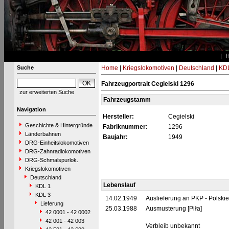
Suche
Home
|
Kriegslokomotiven
|
Deutschland
|
KDL
Fahrzeugportrait Cegielski 1296
zur erweiterten Suche
Fahrzeugstamm
Navigation
Hersteller:
Cegielski
Geschichte & Hintergründe
Fabriknummer:
1296
Länderbahnen
Baujahr:
1949
DRG-Einheitslokomotiven
DRG-Zahnradlokomotiven
DRG-Schmalspurlok.
Kriegslokomotiven
Deutschland
Lebenslauf
KDL 1
KDL 3
14.02.1949
Auslieferung an PKP - Polski
Lieferung
25.03.1988
Ausmusterung [Piɫa]
42 0001 - 42 0002
42 001 - 42 003
Verbleib unbekannt