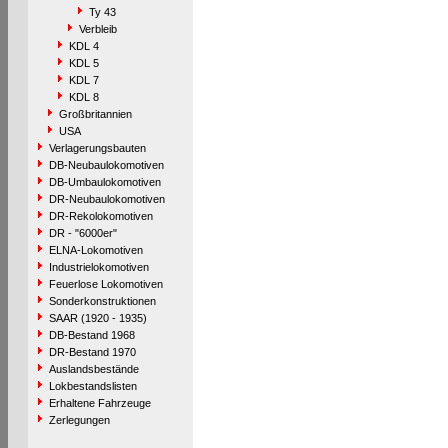
Ty 43
Verbleib
KDL 4
KDL 5
KDL 7
KDL 8
Großbritannien
USA
Verlagerungsbauten
DB-Neubaulokomotiven
DB-Umbaulokomotiven
DR-Neubaulokomotiven
DR-Rekolokomotiven
DR - "6000er"
ELNA-Lokomotiven
Industrielokomotiven
Feuerlose Lokomotiven
Sonderkonstruktionen
SAAR (1920 - 1935)
DB-Bestand 1968
DR-Bestand 1970
Auslandsbestände
Lokbestandslisten
Erhaltene Fahrzeuge
Zerlegungen