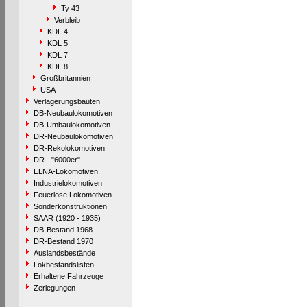
Ty 43
Verbleib
KDL 4
KDL 5
KDL 7
KDL 8
Großbritannien
USA
Verlagerungsbauten
DB-Neubaulokomotiven
DB-Umbaulokomotiven
DR-Neubaulokomotiven
DR-Rekolokomotiven
DR - "6000er"
ELNA-Lokomotiven
Industrielokomotiven
Feuerlose Lokomotiven
Sonderkonstruktionen
SAAR (1920 - 1935)
DB-Bestand 1968
DR-Bestand 1970
Auslandsbestände
Lokbestandslisten
Erhaltene Fahrzeuge
Zerlegungen