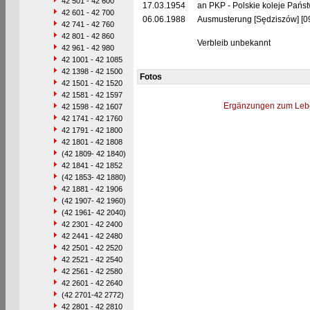
42 501 - 42 600
17.03.1954
an PKP - Polskie koleje Pańs
42 601 - 42 700
06.06.1988
Ausmusterung [Sędziszów] [09
42 741 - 42 760
42 801 - 42 860
Verbleib unbekannt
42 961 - 42 980
42 1001 - 42 1085
42 1398 - 42 1500
Fotos
42 1501 - 42 1520
42 1581 - 42 1597
Ergänzungen zum Leb
42 1598 - 42 1607
42 1741 - 42 1760
42 1791 - 42 1800
42 1801 - 42 1808
(42 1809- 42 1840)
42 1841 - 42 1852
(42 1853- 42 1880)
42 1881 - 42 1906
(42 1907- 42 1960)
(42 1961- 42 2040)
42 2301 - 42 2400
42 2441 - 42 2480
42 2501 - 42 2520
42 2521 - 42 2540
42 2561 - 42 2580
42 2601 - 42 2640
(42 2701-42 2772)
42 2801 - 42 2810