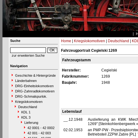
Suche
Home
|
Kriegslokomotiven
|
Deutschland
|
KDL
Fahrzeugportrait Cegielski 1269
zur erweiterten Suche
Fahrzeugstamm
Navigation
Hersteller:
Cegielski
Geschichte & Hintergründe
Fabriknummer:
1269
Länderbahnen
Baujahr:
1948
DRG-Einheitslokomotiven
DRG-Zahnradlokomotiven
DRG-Schmalspurlok.
Kriegslokomotiven
Deutschland
Lebenslauf
KDL 1
KDL 3
__.12.1948
Auslieferung an KWK Miec
Lieferung
1269" [Steinkohlenbergwerk 
42 0001 - 42 0002
02.02.1953
an PMP-PW - Przedsiębiorst
42 001 - 42 003
Betriebsteil ZZPW Zabre [PL]