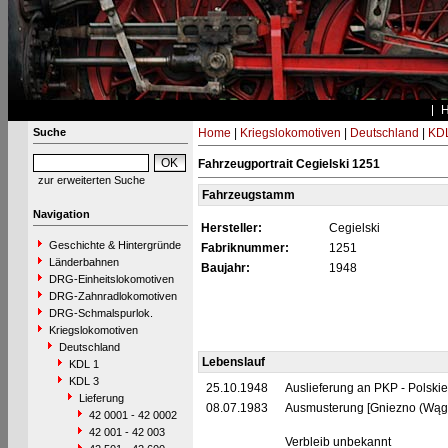
Suche
Home
|
Kriegslokomotiven
|
Deutschland
|
KDL
Fahrzeugportrait Cegielski 1251
zur erweiterten Suche
Fahrzeugstamm
Navigation
Hersteller:
Cegielski
Geschichte & Hintergründe
Fabriknummer:
1251
Länderbahnen
Baujahr:
1948
DRG-Einheitslokomotiven
DRG-Zahnradlokomotiven
DRG-Schmalspurlok.
Kriegslokomotiven
Deutschland
Lebenslauf
KDL 1
KDL 3
25.10.1948
Auslieferung an PKP - Polski
Lieferung
08.07.1983
Ausmusterung [Gniezno (Wąg
42 0001 - 42 0002
42 001 - 42 003
Verbleib unbekannt