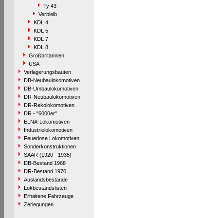
Ty 43
Verbleib
KDL 4
KDL 5
KDL 7
KDL 8
Großbritannien
USA
Verlagerungsbauten
DB-Neubaulokomotiven
DB-Umbaulokomotiven
DR-Neubaulokomotiven
DR-Rekolokomotiven
DR - "6000er"
ELNA-Lokomotiven
Industrielokomotiven
Feuerlose Lokomotiven
Sonderkonstruktionen
SAAR (1920 - 1935)
DB-Bestand 1968
DR-Bestand 1970
Auslandsbestände
Lokbestandslisten
Erhaltene Fahrzeuge
Zerlegungen