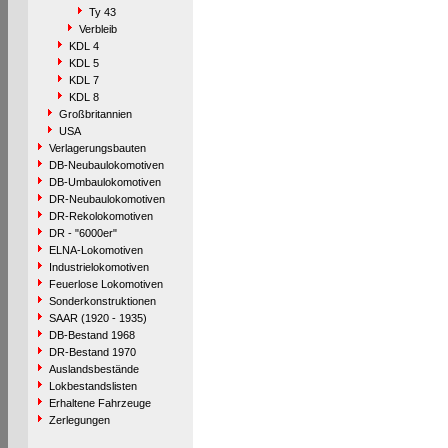
Ty 43
Verbleib
KDL 4
KDL 5
KDL 7
KDL 8
Großbritannien
USA
Verlagerungsbauten
DB-Neubaulokomotiven
DB-Umbaulokomotiven
DR-Neubaulokomotiven
DR-Rekolokomotiven
DR - "6000er"
ELNA-Lokomotiven
Industrielokomotiven
Feuerlose Lokomotiven
Sonderkonstruktionen
SAAR (1920 - 1935)
DB-Bestand 1968
DR-Bestand 1970
Auslandsbestände
Lokbestandslisten
Erhaltene Fahrzeuge
Zerlegungen