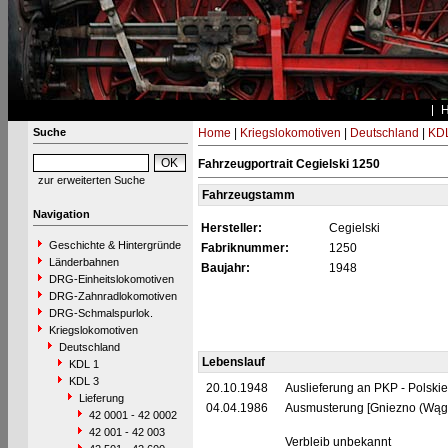
Suche
Home
|
Kriegslokomotiven
|
Deutschland
|
KDL
Fahrzeugportrait Cegielski 1250
zur erweiterten Suche
Fahrzeugstamm
Navigation
Hersteller:
Cegielski
Geschichte & Hintergründe
Fabriknummer:
1250
Länderbahnen
Baujahr:
1948
DRG-Einheitslokomotiven
DRG-Zahnradlokomotiven
DRG-Schmalspurlok.
Kriegslokomotiven
Deutschland
Lebenslauf
KDL 1
KDL 3
20.10.1948
Auslieferung an PKP - Polski
Lieferung
04.04.1986
Ausmusterung [Gniezno (Wąg
42 0001 - 42 0002
42 001 - 42 003
Verbleib unbekannt