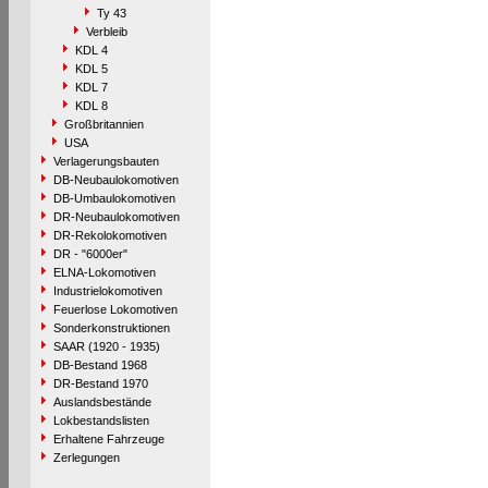
Ty 43
Verbleib
KDL 4
KDL 5
KDL 7
KDL 8
Großbritannien
USA
Verlagerungsbauten
DB-Neubaulokomotiven
DB-Umbaulokomotiven
DR-Neubaulokomotiven
DR-Rekolokomotiven
DR - "6000er"
ELNA-Lokomotiven
Industrielokomotiven
Feuerlose Lokomotiven
Sonderkonstruktionen
SAAR (1920 - 1935)
DB-Bestand 1968
DR-Bestand 1970
Auslandsbestände
Lokbestandslisten
Erhaltene Fahrzeuge
Zerlegungen