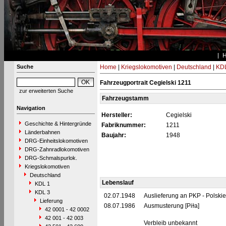
Suche
Home
|
Kriegslokomotiven
|
Deutschland
|
KDL
Fahrzeugportrait Cegielski 1211
zur erweiterten Suche
Fahrzeugstamm
Navigation
Hersteller:
Cegielski
Geschichte & Hintergründe
Fabriknummer:
1211
Länderbahnen
Baujahr:
1948
DRG-Einheitslokomotiven
DRG-Zahnradlokomotiven
DRG-Schmalspurlok.
Kriegslokomotiven
Deutschland
Lebenslauf
KDL 1
KDL 3
02.07.1948
Auslieferung an PKP - Polski
Lieferung
08.07.1986
Ausmusterung [Piɫa]
42 0001 - 42 0002
42 001 - 42 003
Verbleib unbekannt