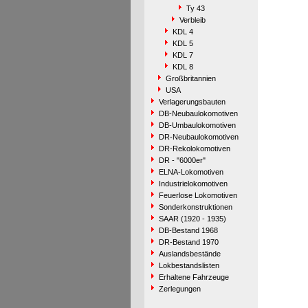
Ty 43
Verbleib
KDL 4
KDL 5
KDL 7
KDL 8
Großbritannien
USA
Verlagerungsbauten
DB-Neubaulokomotiven
DB-Umbaulokomotiven
DR-Neubaulokomotiven
DR-Rekolokomotiven
DR - "6000er"
ELNA-Lokomotiven
Industrielokomotiven
Feuerlose Lokomotiven
Sonderkonstruktionen
SAAR (1920 - 1935)
DB-Bestand 1968
DR-Bestand 1970
Auslandsbestände
Lokbestandslisten
Erhaltene Fahrzeuge
Zerlegungen