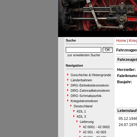
Suche
Home
|
Krie
Fahrzeugpor
zur erweiterten Suche
Fahrzeugs
Navigation
Hersteller:
Geschichte & Hintergründe
Fabriknum
Länderbahnen
Baujahr:
DRG-Einheitslokomotiven
DRG-Zahnradlokomotiven
DRG-Schmalspurlok.
Kriegslokomotiven
Deutschland
Lebenslauf
KDL 1
KDL 3
05.12.194
Lieferung
24.07.197
42 0001 - 42 0002
42 001 - 42 003