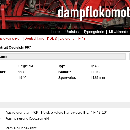
Home
Updates
Typengalerie
Mitwirkende
gslokomotiven
|
Deutschland
|
KDL 3
|
Lieferung
|
Ty 43
trait Cegielski 997
tamm
Cegielski
Typ:
Ty 43
mer:
997
Bauart:
1'E-h2
1946
Spurweite:
1435 mm
6
Auslieferung an PKP - Polskie koleje Państwowe [PL] "Ty 43-10"
6
Ausmusterung [Scczecinek]
Verbleib unbekannt