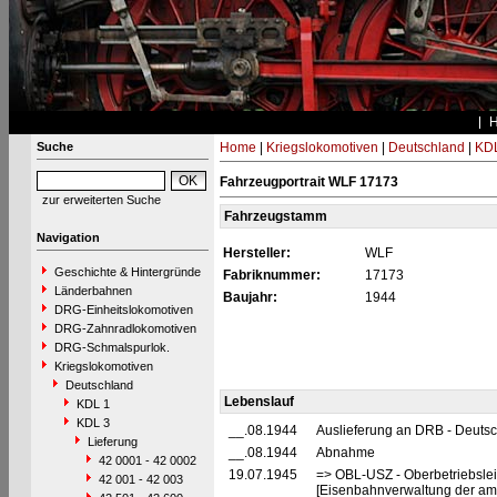
Suche
Home
|
Kriegslokomotiven
|
Deutschland
|
KDL
Fahrzeugportrait WLF 17173
zur erweiterten Suche
Fahrzeugstamm
Navigation
Hersteller:
WLF
Geschichte & Hintergründe
Fabriknummer:
17173
Länderbahnen
Baujahr:
1944
DRG-Einheitslokomotiven
DRG-Zahnradlokomotiven
DRG-Schmalspurlok.
Kriegslokomotiven
Deutschland
Lebenslauf
KDL 1
KDL 3
__.08.1944
Auslieferung an DRB - Deuts
Lieferung
__.08.1944
Abnahme
42 0001 - 42 0002
19.07.1945
=> OBL-USZ - Oberbetriebslei
42 001 - 42 003
[Eisenbahnverwaltung der ame