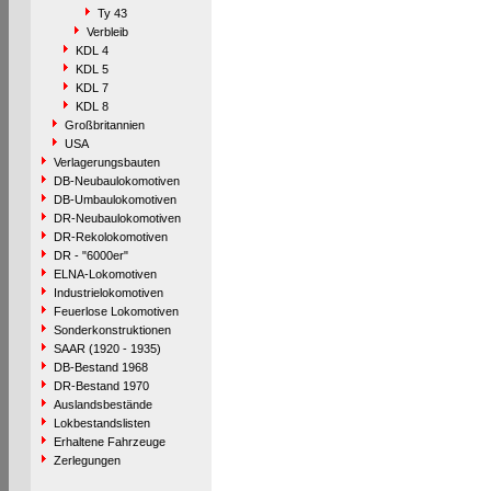
Ty 43
Verbleib
KDL 4
KDL 5
KDL 7
KDL 8
Großbritannien
USA
Verlagerungsbauten
DB-Neubaulokomotiven
DB-Umbaulokomotiven
DR-Neubaulokomotiven
DR-Rekolokomotiven
DR - "6000er"
ELNA-Lokomotiven
Industrielokomotiven
Feuerlose Lokomotiven
Sonderkonstruktionen
SAAR (1920 - 1935)
DB-Bestand 1968
DR-Bestand 1970
Auslandsbestände
Lokbestandslisten
Erhaltene Fahrzeuge
Zerlegungen