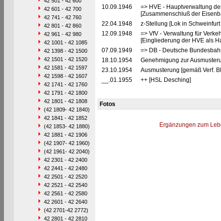
42 501 - 42 600
10.09.1946
=> HVE - Hauptverwaltung de
42 601 - 42 700
[Zusammenschluß der Eisenba
42 741 - 42 760
22.04.1948
z-Stellung [Lok in Schweinfurt
42 801 - 42 860
12.09.1948
=> VfV - Verwaltung für Verke
42 961 - 42 980
[Eingliederung der HVE als Ha
42 1001 - 42 1085
07.09.1949
=> DB - Deutsche Bundesbah
42 1398 - 42 1500
42 1501 - 42 1520
18.10.1954
Genehmigung zur Ausmusterun
42 1581 - 42 1597
23.10.1954
Ausmusterung [gemäß Verf. B
42 1598 - 42 1607
__.01.1955
++ [HSL Desching]
42 1741 - 42 1760
42 1791 - 42 1800
42 1801 - 42 1808
Fotos
(42 1809- 42 1840)
42 1841 - 42 1852
Ergänzungen zum Leb
(42 1853- 42 1880)
42 1881 - 42 1906
(42 1907- 42 1960)
(42 1961- 42 2040)
42 2301 - 42 2400
42 2441 - 42 2480
42 2501 - 42 2520
42 2521 - 42 2540
42 2561 - 42 2580
42 2601 - 42 2640
(42 2701-42 2772)
42 2801 - 42 2810