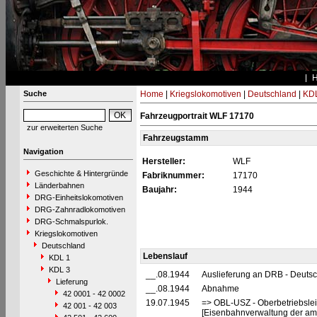
Suche
Home
|
Kriegslokomotiven
|
Deutschland
|
KDL
Fahrzeugportrait WLF 17170
zur erweiterten Suche
Fahrzeugstamm
Navigation
Hersteller:
WLF
Geschichte & Hintergründe
Fabriknummer:
17170
Länderbahnen
Baujahr:
1944
DRG-Einheitslokomotiven
DRG-Zahnradlokomotiven
DRG-Schmalspurlok.
Kriegslokomotiven
Deutschland
Lebenslauf
KDL 1
KDL 3
__.08.1944
Auslieferung an DRB - Deuts
Lieferung
__.08.1944
Abnahme
42 0001 - 42 0002
19.07.1945
=> OBL-USZ - Oberbetriebslei
42 001 - 42 003
[Eisenbahnverwaltung der ame