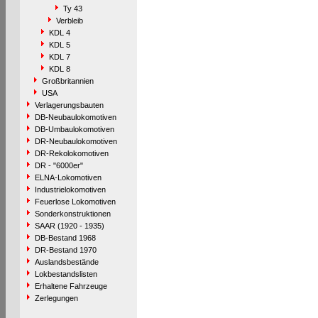
Ty 43
Verbleib
KDL 4
KDL 5
KDL 7
KDL 8
Großbritannien
USA
Verlagerungsbauten
DB-Neubaulokomotiven
DB-Umbaulokomotiven
DR-Neubaulokomotiven
DR-Rekolokomotiven
DR - "6000er"
ELNA-Lokomotiven
Industrielokomotiven
Feuerlose Lokomotiven
Sonderkonstruktionen
SAAR (1920 - 1935)
DB-Bestand 1968
DR-Bestand 1970
Auslandsbestände
Lokbestandslisten
Erhaltene Fahrzeuge
Zerlegungen