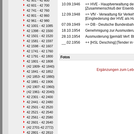
42 501 - 42 600
10.09.1946
=> HVE - Hauptverwaltung de
42 601 - 42 700
[Zusammenschluß der Eisenba
42 741 - 42 760
12.09.1948
=> VfV - Verwaltung für Verke
42 801 - 42 860
[Eingliederung der HVE als Ha
42 961 - 42 980
07.09.1949
=> DB - Deutsche Bundesbah
42 1001 - 42 1085
18.10.1954
Genehmigung zur Ausmusterung
42 1398 - 42 1500
42 1501 - 42 1520
28.10.1954
Ausmusterung [gemäß Verf. B
42 1581 - 42 1597
__.02.1956
++ [HSL Desching] [Tender in
42 1598 - 42 1607
42 1741 - 42 1760
42 1791 - 42 1800
Fotos
42 1801 - 42 1808
(42 1809- 42 1840)
Ergänzungen zum Leb
42 1841 - 42 1852
(42 1853- 42 1880)
42 1881 - 42 1906
(42 1907- 42 1960)
(42 1961- 42 2040)
42 2301 - 42 2400
42 2441 - 42 2480
42 2501 - 42 2520
42 2521 - 42 2540
42 2561 - 42 2580
42 2601 - 42 2640
(42 2701-42 2772)
42 2801 - 42 2810