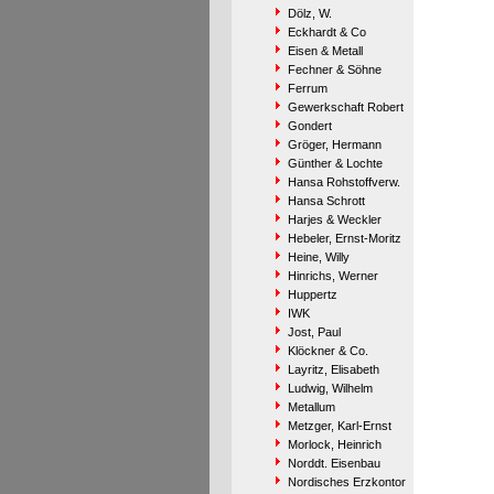
Dölz, W.
Eckhardt & Co
Eisen & Metall
Fechner & Söhne
Ferrum
Gewerkschaft Robert
Gondert
Gröger, Hermann
Günther & Lochte
Hansa Rohstoffverw.
Hansa Schrott
Harjes & Weckler
Hebeler, Ernst-Moritz
Heine, Willy
Hinrichs, Werner
Huppertz
IWK
Jost, Paul
Klöckner & Co.
Layritz, Elisabeth
Ludwig, Wilhelm
Metallum
Metzger, Karl-Ernst
Morlock, Heinrich
Norddt. Eisenbau
Nordisches Erzkontor