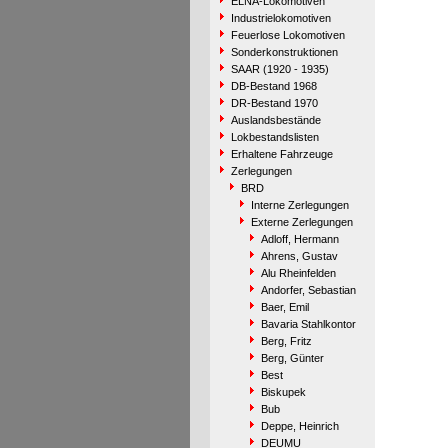
ELNA-Lokomotiven
Industrielokomotiven
Feuerlose Lokomotiven
Sonderkonstruktionen
SAAR (1920 - 1935)
DB-Bestand 1968
DR-Bestand 1970
Auslandsbestände
Lokbestandslisten
Erhaltene Fahrzeuge
Zerlegungen
BRD
Interne Zerlegungen
Externe Zerlegungen
Adloff, Hermann
Ahrens, Gustav
Alu Rheinfelden
Andorfer, Sebastian
Baer, Emil
Bavaria Stahlkontor
Berg, Fritz
Berg, Günter
Best
Biskupek
Bub
Deppe, Heinrich
DEUMU