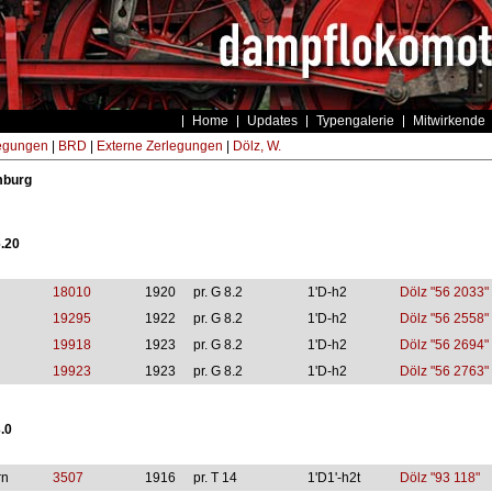
Home
Updates
Typengalerie
Mitwirkende
egungen
|
BRD
|
Externe Zerlegungen
|
Dölz, W.
mburg
.20
18010
1920
pr. G 8.2
1'D-h2
Dölz "56 2033"
19295
1922
pr. G 8.2
1'D-h2
Dölz "56 2558"
19918
1923
pr. G 8.2
1'D-h2
Dölz "56 2694"
19923
1923
pr. G 8.2
1'D-h2
Dölz "56 2763"
.0
rn
3507
1916
pr. T 14
1'D1'-h2t
Dölz "93 118"