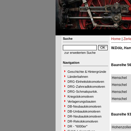
Suche
Home
|
Zerl
W.Dölz, Ha
zur erweiterten Suche
Navigation
Baureihe 56
Geschichte & Hintergründe
Länderbahnen
Henschel
DRG-Einheitslokomotiven
Henschel
DRG-Zahnradlokomotiven
DRG-Schmalspurlok.
Henschel
Kriegslokomotiven
Henschel
Verlagerungsbauten
DB-Neubaulokomotiven
DB-Umbaulokomotiven
Baureihe 93
DR-Neubaulokomotiven
DR-Rekolokomotiven
DR - "6000er"
Hohenzolle