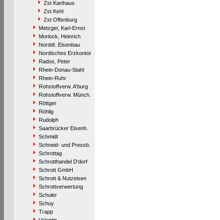
Zst Karthaus
Zst Kehl
Zst Offenburg
Metzger, Karl-Ernst
Morlock, Heinrich
Norddt. Eisenbau
Nordisches Erzkontor
Rados, Peter
Rhein-Donau-Stahl
Rhein-Ruhr
Rohstoffverw. A'burg
Rohstoffverw. Münch.
Röttger
Röhlig
Rudolph
Saarbrücker Eisenh.
Schmidt
Schneid- und Pressb.
Schrottag
Schrotthandel D'dorf
Schrott GmbH
Schrott & Nutzeisen
Schrottverwertung
Schuler
Schuy
Trapp