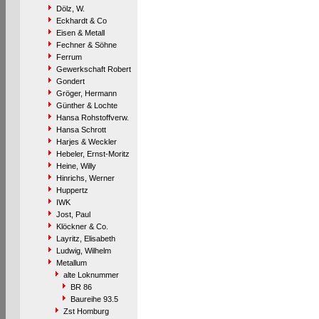
Dölz, W.
Eckhardt & Co
Eisen & Metall
Fechner & Söhne
Ferrum
Gewerkschaft Robert
Gondert
Gröger, Hermann
Günther & Lochte
Hansa Rohstoffverw.
Hansa Schrott
Harjes & Weckler
Hebeler, Ernst-Moritz
Heine, Willy
Hinrichs, Werner
Huppertz
IWK
Jost, Paul
Klöckner & Co.
Layritz, Elisabeth
Ludwig, Wilhelm
Metallum
alte Loknummer
BR 86
Baureihe 93.5
Zst Homburg