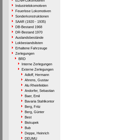
ELNA-Lokomotiven
Industrielokomotiven
Feuerlose Lokomotiven
Sonderkonstruktionen
SAAR (1920 - 1935)
DB-Bestand 1968
DR-Bestand 1970
Auslandsbestände
Lokbestandslisten
Erhaltene Fahrzeuge
Zerlegungen
BRD
Interne Zerlegungen
Externe Zerlegungen
Adloff, Hermann
Ahrens, Gustav
Alu Rheinfelden
Andorfer, Sebastian
Baer, Emil
Bavaria Stahlkontor
Berg, Fritz
Berg, Günter
Best
Biskupek
Bub
Deppe, Heinrich
DEUMU