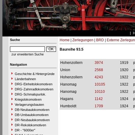
Suche
Home
|
Zerlegungen
|
BRD
|
Externe Zerlegu
Baureihe 93.5
zur erweiterten Suche
Hohenzollern
3974
1919
p
Navigation
Union
2568
1920
p
Geschichte & Hintergründe
Hohenzollern
4243
1922
p
Länderbahnen
DRG-Einheitslokomotiven
Hanomag
10105
1922
p
DRG-Zahnradlokomotiven
Hanomag
10110
1922
p
DRG-Schmalspurlok.
Hagans
1142
1924
p
Kriegslokomotiven
Verlagerungsbauten
Humboldt
1709
1924
p
DB-Neubaulokomotiven
DB-Umbaulokomotiven
DR-Neubaulokomotiven
DR-Rekolokomotiven
DR - "6000er"