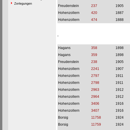
Zerlegungen
Freudenstein
237
1905
Hohenzollern
420
1887
Hohenzollern
474
1888
.
Hagans
358
1898
Hagans
359
1898
Freudenstein
238
1905
Hohenzollern
2241
1907
Hohenzollern
2797
1911
Hohenzollern
2798
1911
Hohenzollern
2963
1912
Hohenzollern
2964
1912
Hohenzollern
3406
1916
Hohenzollern
3407
1916
Borsig
11758
1924
Borsig
11759
1924