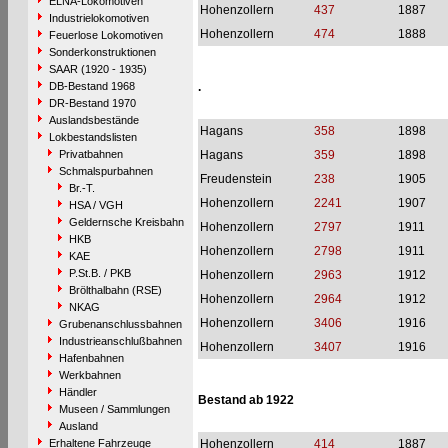
ELNA-Lokomotiven
Hohenzollern
437
1887
Industrielokomotiven
Hohenzollern
474
1888
Feuerlose Lokomotiven
Sonderkonstruktionen
SAAR (1920 - 1935)
DB-Bestand 1968
.
DR-Bestand 1970
Auslandsbestände
Hagans
358
1898
Lokbestandslisten
Privatbahnen
Hagans
359
1898
Schmalspurbahnen
Freudenstein
238
1905
Br.-T.
Hohenzollern
2241
1907
HSA / VGH
Geldernsche Kreisbahn
Hohenzollern
2797
1911
HKB
Hohenzollern
2798
1911
KAE
P.St.B. / PKB
Hohenzollern
2963
1912
Brölthalbahn (RSE)
Hohenzollern
2964
1912
NKAG
Hohenzollern
3406
1916
Grubenanschlussbahnen
Industrieanschlußbahnen
Hohenzollern
3407
1916
Hafenbahnen
Werkbahnen
Händler
Bestand ab 1922
Museen / Sammlungen
Ausland
Erhaltene Fahrzeuge
Hohenzollern
414
1887