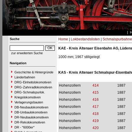
Suche
Home
|
Lokbestandslisten
|
Schmalspurbahne
KAE - Kreis Altenaer Eisenbahn AG, Lüden
zur erweiterten Suche
1000 mm; 1967 stillgelegt
Navigation
Geschichte & Hintergründe
KAS - Kreis Altenaer Schmalspur-Eisenbahn
Länderbahnen
DRG-Einheitslokomotiven
Hohenzollern
414
1887
DRG-Zahnradlokomotiven
DRG-Schmalspurlok.
Hohenzollern
415
1887
Kriegslokomotiven
Hohenzollern
416
1887
Verlagerungsbauten
Hohenzollern
417
1887
DB-Neubaulokomotiven
DB-Umbaulokomotiven
Hohenzollern
418
1887
DR-Neubaulokomotiven
Hohenzollern
419
1887
DR-Rekolokomotiven
DR - "6000er"
Hohenzollern
420
1887