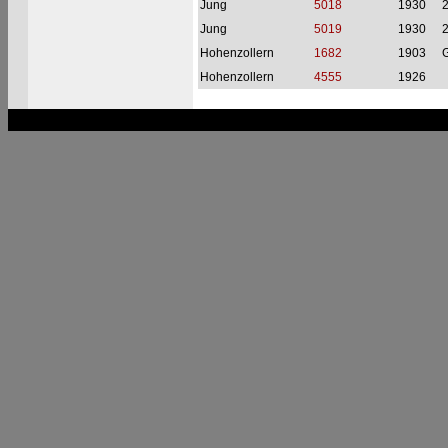
Jung
5018
1930
2
Jung
5019
1930
2
Hohenzollern
1682
1903
G
Hohenzollern
4555
1926