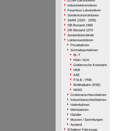
ELNA-Lokomotiven
Industrielokomotiven
Feuerlose Lokomotiven
Sonderkonstruktionen
SAAR (1920 - 1935)
DB-Bestand 1968
DR-Bestand 1970
Auslandsbestände
Lokbestandslisten
Privatbahnen
Schmalspurbahnen
Br.-T.
HSA / VGH
Geldernsche Kreisbahn
HKB
KAE
P.St.B. / PKB
Brölthalbahn (RSE)
NKAG
Grubenanschlussbahnen
Industrieanschlußbahnen
Hafenbahnen
Werkbahnen
Händler
Museen / Sammlungen
Ausland
Erhaltene Fahrzeuge