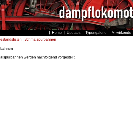
Home
Updates
Typengalerie
Mitwirkende
estandslisten
|
Schmalspurbahnen
rbahnen
alspurbahnen werden nachfolgend vorgestellt.