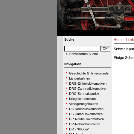
Suche
Home
|
Lokb
Schmalspu
zur erweiterten Suche
Einige Schm
Navigation
Geschichte & Hintergründe
Länderbahnen
DRG-Einheitslokomotiven
DRG-Zahnradlokomotiven
DRG-Schmalspurlok.
Kriegslokomotiven
Verlagerungsbauten
DB-Neubaulokomotiven
DB-Umbaulokomotiven
DR-Neubaulokomotiven
DR-Rekolokomotiven
DR - "6000er"