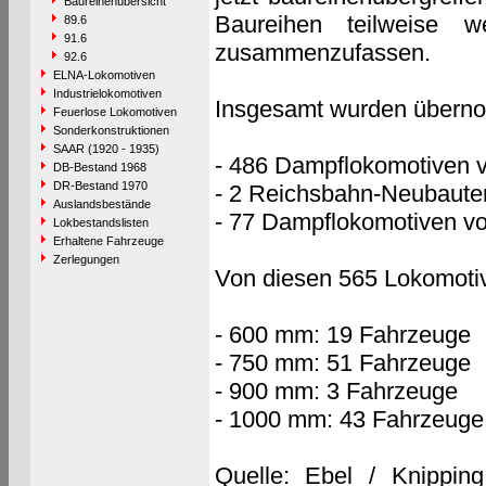
Baureihenübersicht
Baureihen teilweise w
89.6
91.6
zusammenzufassen.
92.6
ELNA-Lokomotiven
Industrielokomotiven
Insgesamt wurden über
Feuerlose Lokomotiven
Sonderkonstruktionen
SAAR (1920 - 1935)
- 486 Dampflokomotiven v
DB-Bestand 1968
DR-Bestand 1970
- 2 Reichsbahn-Neubaute
Auslandsbestände
- 77 Dampflokomotiven vo
Lokbestandslisten
Erhaltene Fahrzeuge
Zerlegungen
Von diesen 565 Lokomoti
- 600 mm: 19 Fahrzeuge
- 750 mm: 51 Fahrzeuge
- 900 mm: 3 Fahrzeuge
- 1000 mm: 43 Fahrzeuge
Quelle: Ebel / Knippin