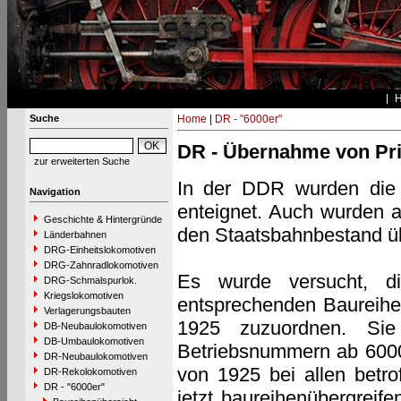
Suche
Home
|
DR - "6000er"
DR - Übernahme von Pri
zur erweiterten Suche
In der DDR wurden die 
Navigation
enteignet. Auch wurden a
Geschichte & Hintergründe
den Staatsbahnbestand 
Länderbahnen
DRG-Einheitslokomotiven
DRG-Zahnradlokomotiven
Es wurde versucht, d
DRG-Schmalspurlok.
Kriegslokomotiven
entsprechenden Baureih
Verlagerungsbauten
1925 zuzuordnen. Sie 
DB-Neubaulokomotiven
DB-Umbaulokomotiven
Betriebsnummern ab 600
DR-Neubaulokomotiven
von 1925 bei allen betro
DR-Rekolokomotiven
DR - "6000er"
jetzt baureihenübergreif