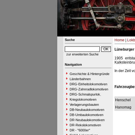
Suche
Home
|
Lokb
Lüneburger 
zur erweiterten Suche
1905 entsta
Kalksteinbru
Navigation
In der Zeit 
Geschichte & Hintergründe
Länderbahnen
DRG-Einheitslokomotiven
Fahrzeugbe
DRG-Zahnradlokomotiven
DRG-Schmalspurlok.
Kriegslokomotiven
Henschel
Verlagerungsbauten
Hanomag
DB-Neubaulokomotiven
DB-Umbaulokomotiven
DR-Neubaulokomotiven
DR-Rekolokomotiven
DR - "6000er"