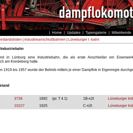
Home
Updates
Typengalerie
Mitwirkende
estandslisten
|
Industrieanschlußbahnen
|
Lüneburger I.-bahn
Industriebahn
nd in Lünburg eine Industriebahn, die als erste Anschließer ein Eisenwer
ch am Kreideberg hatte.
von 1919 bis 1957 wurde der Betrieb mittels je einer Dampflok in Eigenregie durchge
stand
3736
1892
(pr. T 4.1)
1B-n2t
Lüneburger Ind
10227
1925
C-n2t
Lüneburger Ind