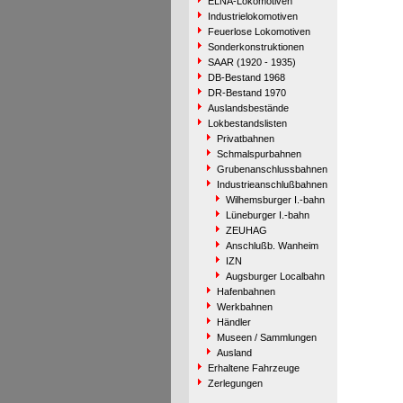
ELNA-Lokomotiven
Industrielokomotiven
Feuerlose Lokomotiven
Sonderkonstruktionen
SAAR (1920 - 1935)
DB-Bestand 1968
DR-Bestand 1970
Auslandsbestände
Lokbestandslisten
Privatbahnen
Schmalspurbahnen
Grubenanschlussbahnen
Industrieanschlußbahnen
Wilhemsburger I.-bahn
Lüneburger I.-bahn
ZEUHAG
Anschlußb. Wanheim
IZN
Augsburger Localbahn
Hafenbahnen
Werkbahnen
Händler
Museen / Sammlungen
Ausland
Erhaltene Fahrzeuge
Zerlegungen