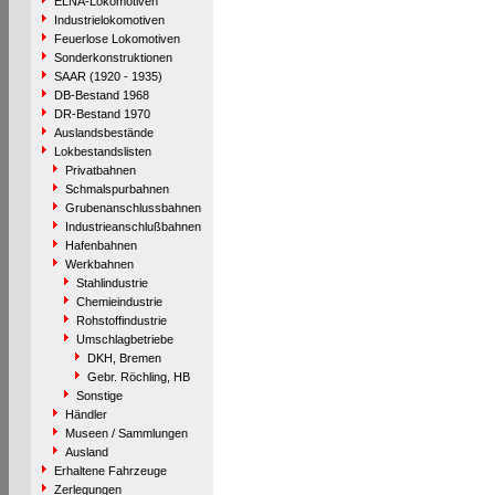
ELNA-Lokomotiven
Industrielokomotiven
Feuerlose Lokomotiven
Sonderkonstruktionen
SAAR (1920 - 1935)
DB-Bestand 1968
DR-Bestand 1970
Auslandsbestände
Lokbestandslisten
Privatbahnen
Schmalspurbahnen
Grubenanschlussbahnen
Industrieanschlußbahnen
Hafenbahnen
Werkbahnen
Stahlindustrie
Chemieindustrie
Rohstoffindustrie
Umschlagbetriebe
DKH, Bremen
Gebr. Röchling, HB
Sonstige
Händler
Museen / Sammlungen
Ausland
Erhaltene Fahrzeuge
Zerlegungen