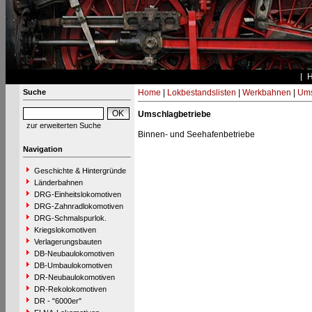
Suche
Home
|
Lokbestandslisten
|
Werkbahnen
|
Ums
Umschlagbetriebe
zur erweiterten Suche
Binnen- und Seehafenbetriebe
Navigation
Geschichte & Hintergründe
Länderbahnen
DRG-Einheitslokomotiven
DRG-Zahnradlokomotiven
DRG-Schmalspurlok.
Kriegslokomotiven
Verlagerungsbauten
DB-Neubaulokomotiven
DB-Umbaulokomotiven
DR-Neubaulokomotiven
DR-Rekolokomotiven
DR - "6000er"