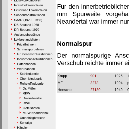
ELNA-Lokomotiven
Für den innerbetrieblich
Industrielokomotiven
Feuerlose Lokomotiven
mm Spurweite vorgeha
Sonderkonstruktionen
Neandertal war immer nur
SAAR (1920 - 1935)
DB-Bestand 1968
DR-Bestand 1970
Auslandsbestände
Lokbestandslisten
Normalspur
Privatbahnen
Schmalspurbahnen
Der normalspurige Ansc
Grubenanschlussbahnen
Industrieanschlußbahnen
Verschub reichte immer e
Hafenbahnen
Werkbahnen
Stahlindustrie
Krupp
901
1925
Chemieindustrie
ME
3278
1904
p
Rohstoffindustrie
Dr. Müller
Henschel
27130
1949
RKW
Dolomitwerke
RWK
Oetelshofen
MRW Neanderthal
Umschlagbetriebe
Sonstige
Händler