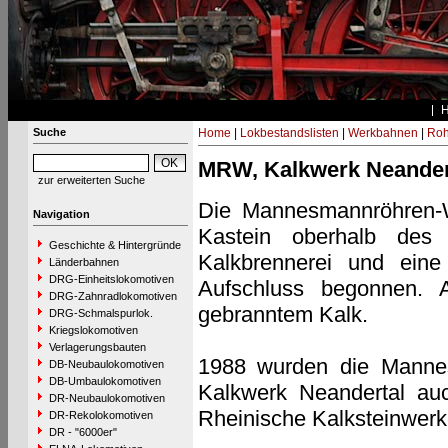
Suche
Home
|
Lokbestandslisten
|
Werkbahnen
|
Roh
MRW, Kalkwerk Neander
zur erweiterten Suche
Die Mannesmannröhren-
Navigation
Kastein oberhalb des 
Geschichte & Hintergründe
Kalkbrennerei und eine
Länderbahnen
DRG-Einheitslokomotiven
Aufschluss begonnen.
DRG-Zahnradlokomotiven
gebranntem Kalk.
DRG-Schmalspurlok.
Kriegslokomotiven
Verlagerungsbauten
1988 wurden die Manne
DB-Neubaulokomotiven
DB-Umbaulokomotiven
Kalkwerk Neandertal au
DR-Neubaulokomotiven
Rheinische Kalksteinwerk
DR-Rekolokomotiven
DR - "6000er"