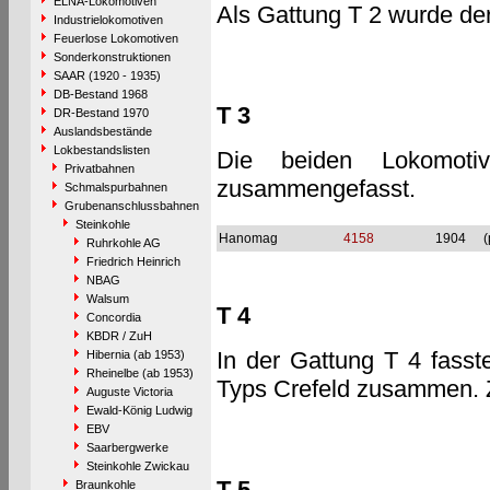
ELNA-Lokomotiven
Als Gattung T 2 wurde der
Industrielokomotiven
Feuerlose Lokomotiven
Sonderkonstruktionen
SAAR (1920 - 1935)
DB-Bestand 1968
T 3
DR-Bestand 1970
Auslandsbestände
Lokbestandslisten
Die beiden Lokomoti
Privatbahnen
zusammengefasst.
Schmalspurbahnen
Grubenanschlussbahnen
Steinkohle
Hanomag
4158
1904
(
Ruhrkohle AG
Friedrich Heinrich
NBAG
Walsum
T 4
Concordia
KBDR / ZuH
In der Gattung T 4 fasst
Hibernia (ab 1953)
Rheinelbe (ab 1953)
Typs Crefeld zusammen. 
Auguste Victoria
Ewald-König Ludwig
EBV
Saarbergwerke
Steinkohle Zwickau
T 5
Braunkohle