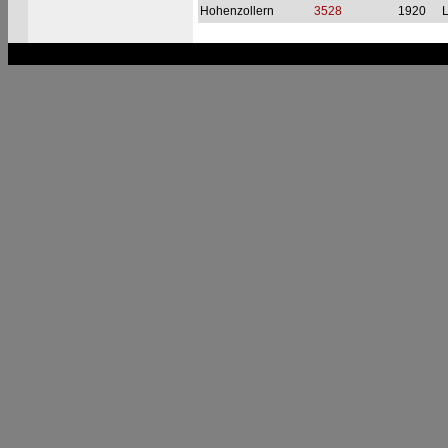
Hohenzollern
3528
1920
L