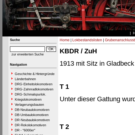
Suche
Home
|
Lokbestandslisten
|
Grubenanschluss
KBDR / ZuH
zur erweiterten Suche
1913 mit Sitz in Gladbeck
Navigation
Geschichte & Hintergründe
Länderbahnen
DRG-Einheitslokomotiven
T 1
DRG-Zahnradlokomotiven
DRG-Schmalspurlok.
Unter dieser Gattung wu
Kriegslokomotiven
Verlagerungsbauten
DB-Neubaulokomotiven
DB-Umbaulokomotiven
DR-Neubaulokomotiven
T 2
DR-Rekolokomotiven
DR - "6000er"