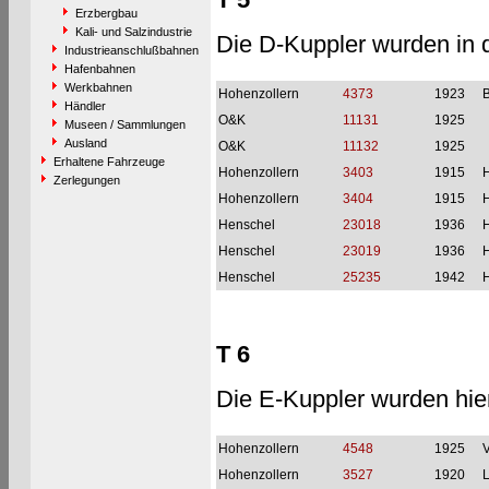
Erzbergbau
Kali- und Salzindustrie
Die D-Kuppler wurden in d
Industrieanschlußbahnen
Hafenbahnen
Werkbahnen
Hohenzollern
4373
1923
Händler
O&K
11131
1925
Museen / Sammlungen
Ausland
O&K
11132
1925
Erhaltene Fahrzeuge
Hohenzollern
3403
1915
Zerlegungen
Hohenzollern
3404
1915
Henschel
23018
1936
H
Henschel
23019
1936
H
Henschel
25235
1942
H
T 6
Die E-Kuppler wurden hi
Hohenzollern
4548
1925
Hohenzollern
3527
1920
L