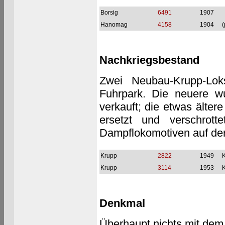
Borsig
6491
1907
Hanomag
4158
1904
(
Nachkriegsbestand
Zwei Neubau-Krupp-Lo
Fuhrpark. Die neuere wu
verkauft; die etwas älter
ersetzt und verschrot
Dampflokomotiven auf der
Krupp
2822
1949
Krupp
3114
1953
Denkmal
Überhaupt nichts mit dem