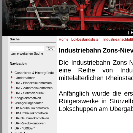
Suche
Home
|
Lokbestandslisten
|
Industrieanschlu
Industriebahn Zons-Ni
zur erweiterten Suche
Die Industriebahn Zons-
Navigation
eine Reihe von Indus
Geschichte & Hintergründe
mittelalterlichen Rheinst
Länderbahnen
DRG-Einheitslokomotiven
DRG-Zahnradlokomotiven
Anfänglich wurde die er
DRG-Schmalspurlok.
Kriegslokomotiven
Rütgerswerke in Stürzelb
Verlagerungsbauten
Lokschuppen am Übergabe
DB-Neubaulokomotiven
DB-Umbaulokomotiven
DR-Neubaulokomotiven
DR-Rekolokomotiven
DR - "6000er"