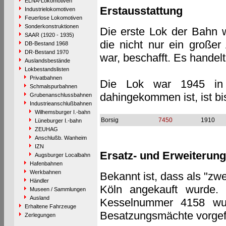
ELNA-Lokomotiven
Erstausstattung
Industrielokomotiven
Feuerlose Lokomotiven
Sonderkonstruktionen
Die erste Lok der Bahn w
SAAR (1920 - 1935)
die nicht nur ein großer
DB-Bestand 1968
DR-Bestand 1970
war, beschafft. Es handel
Auslandsbestände
Lokbestandslisten
Privatbahnen
Die Lok war 1945 in 
Schmalspurbahnen
dahingekommen ist, ist bi
Grubenanschlussbahnen
Industrieanschlußbahnen
Wilhemsburger I.-bahn
Borsig
7450
1910
Lüneburger I.-bahn
ZEUHAG
Anschlußb. Wanheim
IZN
Ersatz- und Erweiterun
Augsburger Localbahn
Hafenbahnen
Werkbahnen
Bekannt ist, dass als "zw
Händler
Köln angekauft wurde. 
Museen / Sammlungen
Ausland
Kesselnummer 4158 wur
Erhaltene Fahrzeuge
Besatzungsmächte vorge
Zerlegungen