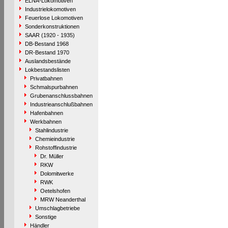
ELNA-Lokomotiven
Industrielokomotiven
Feuerlose Lokomotiven
Sonderkonstruktionen
SAAR (1920 - 1935)
DB-Bestand 1968
DR-Bestand 1970
Auslandsbestände
Lokbestandslisten
Privatbahnen
Schmalspurbahnen
Grubenanschlussbahnen
Industrieanschlußbahnen
Hafenbahnen
Werkbahnen
Stahlindustrie
Chemieindustrie
Rohstoffindustrie
Dr. Müller
RKW
Dolomitwerke
RWK
Oetelshofen
MRW Neanderthal
Umschlagbetriebe
Sonstige
Händler