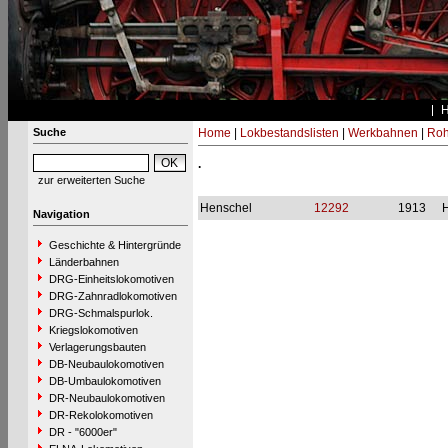
Suche
Home
|
Lokbestandslisten
|
Werkbahnen
|
Roh
.
zur erweiterten Suche
Henschel
12292
1913
Navigation
Geschichte & Hintergründe
Länderbahnen
DRG-Einheitslokomotiven
DRG-Zahnradlokomotiven
DRG-Schmalspurlok.
Kriegslokomotiven
Verlagerungsbauten
DB-Neubaulokomotiven
DB-Umbaulokomotiven
DR-Neubaulokomotiven
DR-Rekolokomotiven
DR - "6000er"