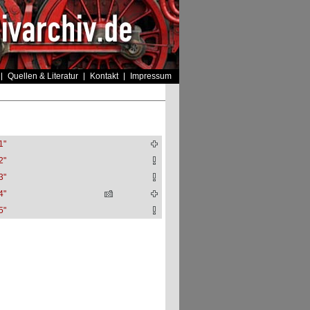
Quellen & Literatur
Kontakt
Impressum
1"
2"
3"
4"
5"