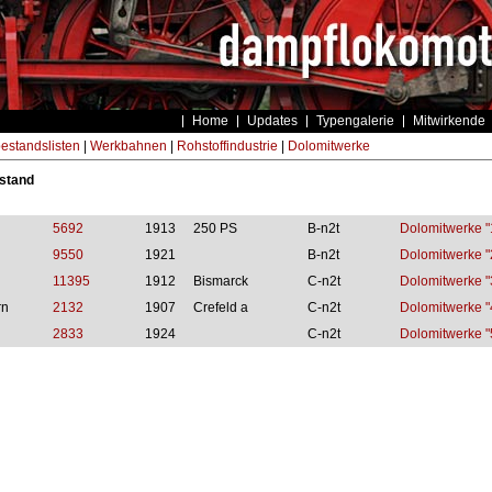
Home
Updates
Typengalerie
Mitwirkende
estandslisten
|
Werkbahnen
|
Rohstoffindustrie
|
Dolomitwerke
stand
5692
1913
250 PS
B-n2t
Dolomitwerke "
9550
1921
B-n2t
Dolomitwerke "
11395
1912
Bismarck
C-n2t
Dolomitwerke "
rn
2132
1907
Crefeld a
C-n2t
Dolomitwerke "
2833
1924
C-n2t
Dolomitwerke "