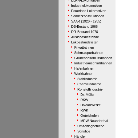
ELNA-Lokomotiven
Industrielokomotiven
Feuerlose Lokomotiven
Sonderkonstruktionen
SAAR (1920 - 1935)
DB-Bestand 1968
DR-Bestand 1970
Auslandsbestände
Lokbestandslisten
Privatbahnen
Schmalspurbahnen
Grubenanschlussbahnen
Industrieanschlußbahnen
Hafenbahnen
Werkbahnen
Stahlindustrie
Chemieindustrie
Rohstoffindustrie
Dr. Müller
RKW
Dolomitwerke
RWK
Oetelshofen
MRW Neanderthal
Umschlagbetriebe
Sonstige
Händler