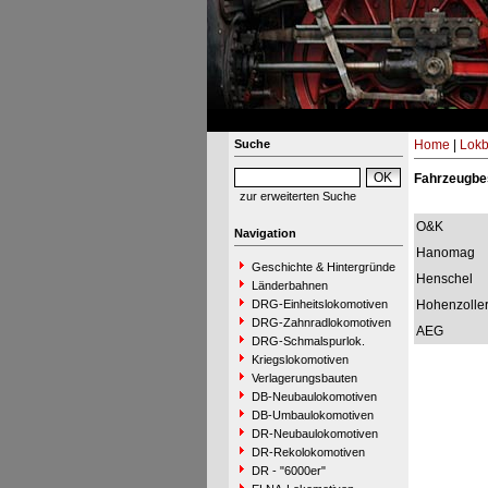
Suche
Home
|
Lokb
Fahrzeugbe
zur erweiterten Suche
O&K
Navigation
Hanomag
Geschichte & Hintergründe
Henschel
Länderbahnen
DRG-Einheitslokomotiven
Hohenzolle
DRG-Zahnradlokomotiven
AEG
DRG-Schmalspurlok.
Kriegslokomotiven
Verlagerungsbauten
DB-Neubaulokomotiven
DB-Umbaulokomotiven
DR-Neubaulokomotiven
DR-Rekolokomotiven
DR - "6000er"