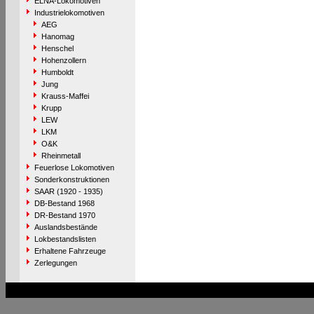
ELNA-Lokomotiven
Industrielokomotiven
AEG
Hanomag
Henschel
Hohenzollern
Humboldt
Jung
Krauss-Maffei
Krupp
LEW
LKM
O&K
Rheinmetall
Feuerlose Lokomotiven
Sonderkonstruktionen
SAAR (1920 - 1935)
DB-Bestand 1968
DR-Bestand 1970
Auslandsbestände
Lokbestandslisten
Erhaltene Fahrzeuge
Zerlegungen