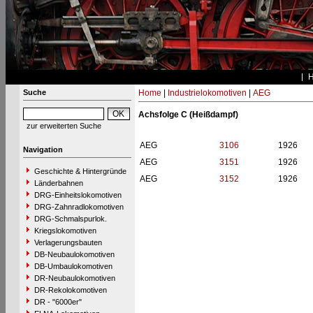
Suche
Home
|
Industrielokomotiven
|
AEG
Achsfolge C (Heißdampf)
zur erweiterten Suche
AEG
3106
1926
Navigation
AEG
3151
1926
Geschichte & Hintergründe
AEG
3152
1926
Länderbahnen
DRG-Einheitslokomotiven
DRG-Zahnradlokomotiven
DRG-Schmalspurlok.
Kriegslokomotiven
Verlagerungsbauten
DB-Neubaulokomotiven
DB-Umbaulokomotiven
DR-Neubaulokomotiven
DR-Rekolokomotiven
DR - "6000er"