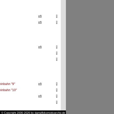
einbahn "9"
einbahn "10"
© Copyright 2006-2026 by dampflokomotivarchiv.de