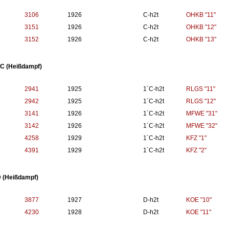
3106
1926
C-h2t
OHKB "11"
3151
1926
C-h2t
OHKB "12"
3152
1926
C-h2t
OHKB "13"
1C (Heißdampf)
2941
1925
1´C-h2t
RLGS "11"
2942
1925
1´C-h2t
RLGS "12"
3141
1926
1´C-h2t
MFWE "31"
3142
1926
1´C-h2t
MFWE "32"
4258
1929
1´C-h2t
KFZ "1"
4391
1929
1´C-h2t
KFZ "2"
 (Heißdampf)
3877
1927
D-h2t
KOE "10"
4230
1928
D-h2t
KOE "11"