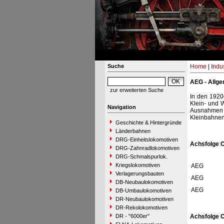
Suche
Home
|
Indu
AEG - Allgem
zur erweiterten Suche
In den 1920
Klein- und 
Navigation
Ausnahmen 
Kleinbahnen
Geschichte & Hintergründe
Länderbahnen
DRG-Einheitslokomotiven
Achsfolge 
DRG-Zahnradlokomotiven
DRG-Schmalspurlok.
Kriegslokomotiven
AEG
Verlagerungsbauten
AEG
DB-Neubaulokomotiven
AEG
DB-Umbaulokomotiven
DR-Neubaulokomotiven
DR-Rekolokomotiven
DR - "6000er"
Achsfolge C