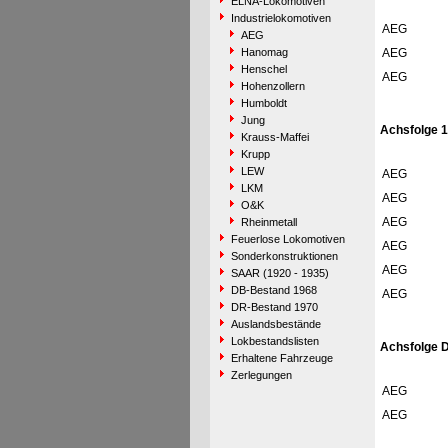
ELNA-Lokomotiven
Industrielokomotiven
AEG
AEG
Hanomag
AEG
Henschel
AEG
Hohenzollern
Humboldt
Jung
Achsfolge 
Krauss-Maffei
Krupp
LEW
AEG
LKM
AEG
O&K
AEG
Rheinmetall
Feuerlose Lokomotiven
AEG
Sonderkonstruktionen
AEG
SAAR (1920 - 1935)
DB-Bestand 1968
AEG
DR-Bestand 1970
Auslandsbestände
Lokbestandslisten
Achsfolge D
Erhaltene Fahrzeuge
Zerlegungen
AEG
AEG