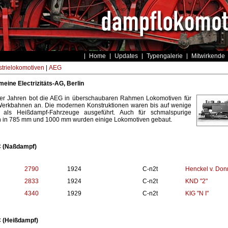
Home
Updates
Typengalerie
Mitwirkende
strielokomotiven
|
AEG
eine Electrizitäts-AG, Berlin
er Jahren bot die AEG in überschaubaren Rahmen Lokomotiven für
Werkbahnen an. Die modernen Konstruktionen waren bis auf wenige
als Heißdampf-Fahrzeuge ausgeführt. Auch für schmalspurige
 in 785 mm und 1000 mm wurden einige Lokomotiven gebaut.
C (Naßdampf)
2790
1924
C-n2t
Henckel v. Do
2833
1924
C-n2t
KND "2"
4340
1929
C-n2t
KIG "N I"
 (Heißdampf)