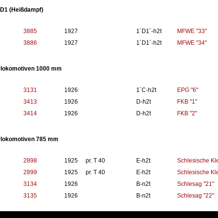
1D1 (Heißdampf)
3885
1927
1´D1´-h2t
MFWE "33"
3886
1927
1´D1´-h2t
MFWE "34"
lokomotiven 1000 mm
3131
1926
1´C-h2t
EPG "6"
3413
1926
D-h2t
FKB "1"
3414
1926
D-h2t
FKB "2"
lokomotiven 785 mm
2898
1925
pr. T 40
E-h2t
Schlesische Kl
2899
1925
pr. T 40
E-h2t
Schlesische Kl
3134
1926
B-n2t
Schlesag "21"
3135
1926
B-n2t
Schlesag "22"