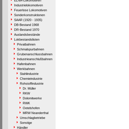
ELNA-Lokomotiven
Industrielokomotiven
Feuerlose Lokomotiven
Sonderkonstruktionen
SAAR (1920 - 1935)
DB-Bestand 1968
DR-Bestand 1970
Auslandsbestände
Lokbestandslisten
Privatbahnen
Schmalspurbahnen
Grubenanschlussbahnen
Industrieanschlußbahnen
Hafenbahnen
Werkbahnen
Stahlindustrie
Chemieindustrie
Rohstoffindustrie
Dr. Müller
RKW
Dolomitwerke
RWK
Oetelshofen
MRW Neanderthal
Umschlagbetriebe
Sonstige
Händler