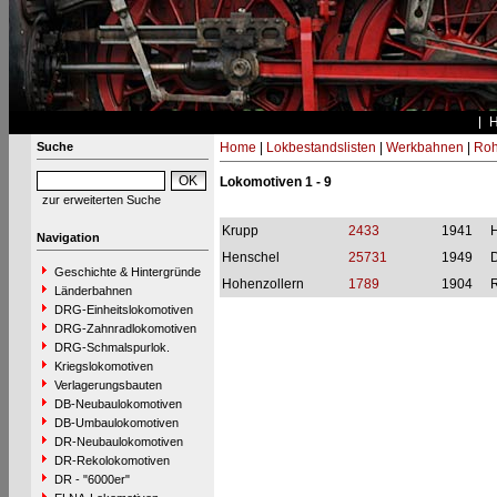
Suche
Home
|
Lokbestandslisten
|
Werkbahnen
|
Roh
Lokomotiven 1 - 9
zur erweiterten Suche
Krupp
2433
1941
H
Navigation
Henschel
25731
1949
Geschichte & Hintergründe
Hohenzollern
1789
1904
Länderbahnen
DRG-Einheitslokomotiven
DRG-Zahnradlokomotiven
DRG-Schmalspurlok.
Kriegslokomotiven
Verlagerungsbauten
DB-Neubaulokomotiven
DB-Umbaulokomotiven
DR-Neubaulokomotiven
DR-Rekolokomotiven
DR - "6000er"