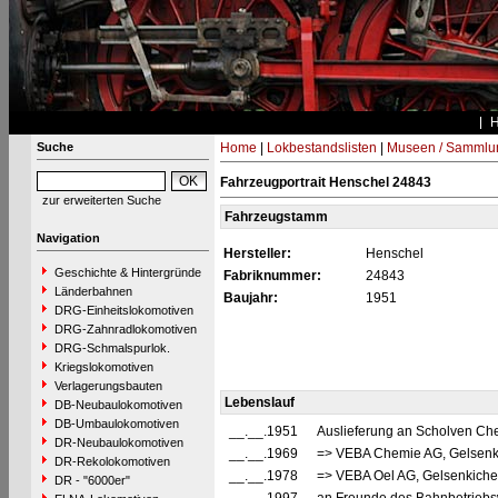
Suche
Home
|
Lokbestandslisten
|
Museen / Sammlu
Fahrzeugportrait Henschel 24843
zur erweiterten Suche
Fahrzeugstamm
Navigation
Hersteller:
Henschel
Geschichte & Hintergründe
Fabriknummer:
24843
Länderbahnen
Baujahr:
1951
DRG-Einheitslokomotiven
DRG-Zahnradlokomotiven
DRG-Schmalspurlok.
Kriegslokomotiven
Verlagerungsbauten
Lebenslauf
DB-Neubaulokomotiven
DB-Umbaulokomotiven
__.__.1951
Auslieferung an Scholven Ch
DR-Neubaulokomotiven
__.__.1969
=> VEBA Chemie AG, Gelsenk
DR-Rekolokomotiven
__.__.1978
=> VEBA Oel AG, Gelsenkiche
DR - "6000er"