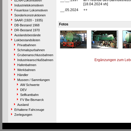
__.__.1997
an Freunde des Bahnbetriebsw
ELNA-Lokomotiven
[18.04.2024 vh]
Industrielokomotiven
__.05.2024
++
Feuerlose Lokomotiven
Sonderkonstruktionen
SAAR (1920 - 1935)
Fotos
DB-Bestand 1968
DR-Bestand 1970
Auslandsbestände
Lokbestandslisten
Privatbahnen
Schmalspurbahnen
Grubenanschlussbahnen
Ergänzungen zum Leb
Industrieanschlußbahnen
Hafenbahnen
Werkbahnen
Händler
Museen / Sammlungen
AW Schwerte
DEV
Selfkantbahn
FV Bw Bismarck
Ausland
Erhaltene Fahrzeuge
Zerlegungen