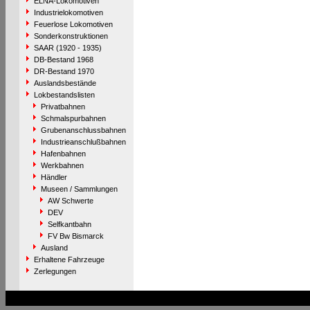
ELNA-Lokomotiven
Industrielokomotiven
Feuerlose Lokomotiven
Sonderkonstruktionen
SAAR (1920 - 1935)
DB-Bestand 1968
DR-Bestand 1970
Auslandsbestände
Lokbestandslisten
Privatbahnen
Schmalspurbahnen
Grubenanschlussbahnen
Industrieanschlußbahnen
Hafenbahnen
Werkbahnen
Händler
Museen / Sammlungen
AW Schwerte
DEV
Selfkantbahn
FV Bw Bismarck
Ausland
Erhaltene Fahrzeuge
Zerlegungen