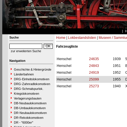
Suche
Home
|
Lokbestandslisten
|
Museen / Sammlu
Fahrzeugliste
zur erweiterten Suche
Henschel
24635
1939
Navigation
Henschel
24843
1951
B
Geschichte & Hintergründe
Henschel
24919
1952
Länderbahnen
DRG-Einheitslokomotiven
Henschel
25099
1955
D
DRG-Zahnradlokomotiven
Henschel
25273
1940
X
DRG-Schmalspurlok.
Kriegslokomotiven
Verlagerungsbauten
DB-Neubaulokomotiven
DB-Umbaulokomotiven
DR-Neubaulokomotiven
DR-Rekolokomotiven
DR - "6000er"