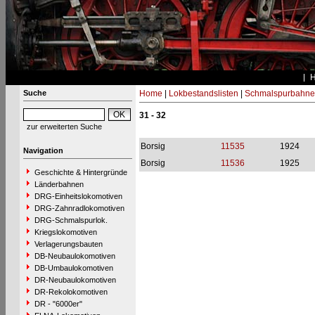
Suche
Home
|
Lokbestandslisten
|
Schmalspurbahne
31 - 32
zur erweiterten Suche
Borsig
11535
1924
Navigation
Borsig
11536
1925
Geschichte & Hintergründe
Länderbahnen
DRG-Einheitslokomotiven
DRG-Zahnradlokomotiven
DRG-Schmalspurlok.
Kriegslokomotiven
Verlagerungsbauten
DB-Neubaulokomotiven
DB-Umbaulokomotiven
DR-Neubaulokomotiven
DR-Rekolokomotiven
DR - "6000er"