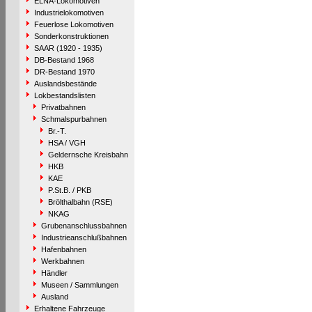
ELNA-Lokomotiven
Industrielokomotiven
Feuerlose Lokomotiven
Sonderkonstruktionen
SAAR (1920 - 1935)
DB-Bestand 1968
DR-Bestand 1970
Auslandsbestände
Lokbestandslisten
Privatbahnen
Schmalspurbahnen
Br.-T.
HSA / VGH
Geldernsche Kreisbahn
HKB
KAE
P.St.B. / PKB
Brölthalbahn (RSE)
NKAG
Grubenanschlussbahnen
Industrieanschlußbahnen
Hafenbahnen
Werkbahnen
Händler
Museen / Sammlungen
Ausland
Erhaltene Fahrzeuge