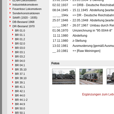
15.02.1934
-
23.05.1934 z-Stellung
ELNA-Lokomotiven
Industrielokomotiven
02.02.1937
=> DRB - Deutsche Reichsbah
Feuerlose Lokomotiven
08.04.1945
-
15.11.1945 Abstellung [warte
Sonderkonstruktionen
__.__.194x
=> DR - Deutsche Reichsbahn
SAAR (1920 - 1935)
25.07.1946
-
22.05.1948 Abstellung [warte
DB-Bestand 1968
__.__.1967
-
26.07.1967 Umbau durch Rei
DR-Bestand 1970
01.06.1970
Umzeichnung in "95 0044-8"
BR 01.0
BR 01.1
11.11.1980
Abstellung
BR 01.2
17.11.1980
z-Stellung
BR 02.0
13.02.1981
Ausmusterung [gemäß Ausmust
BR 03.0
__.10.1981
++ [Raw Meiningen]
BR 03.1
BR 03.2
BR 04.0
Fotos
BR 04.1
BR 35.10
BR 37.1
BR 38.10
BR 39.1
BR 41.1
BR 42.1
Ergänzungen zum Leb
BR 44.0
BR 44.1-2
BR 44.9
BR 50.0
BR 50.1