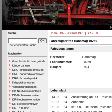
Suche
Home
|
DR-Bestand 1970
|
BR 95.0
Fahrzeugportrait Hanomag 10259
zur erweiterten Suche
Fahrzeugstamm
Navigation
Hersteller:
Hanomag
Geschichte & Hintergründe
Fabriknummer:
10259
Länderbahnen
Baujahr:
1924
DRG-Einheitslokomotiven
DRG-Zahnradlokomotiven
DRG-Schmalspurlok.
Kriegslokomotiven
Verlagerungsbauten
Lebenslauf
DB-Neubaulokomotiven
DB-Umbaulokomotiven
14.03.1924
Auslieferung an DR - Reichs
DR-Neubaulokomotiven
21.03.1924
Abnahme
DR-Rekolokomotiven
31.08.1924
=> DRG - Deutsche Reichsbah
DR - "6000er"