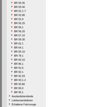
BR 50.35
BR 50.40
BR 52.1-7
BR 52.80
BR 52.9
BR 55.25
BR 56.1
BR 56.20
BR 57.10
BR 58.30
BR 62.1
BR 64.1
BR 65.10
BR 78.1
BR 83.10
BR 86.1
BR 91.6
BR 92.1
BR 92.29
BR 93.1-2
BR 93.80
BR 95.0
BR 95.1
Auslandsbestände
Lokbestandslisten
Erhaltene Fahrzeuge