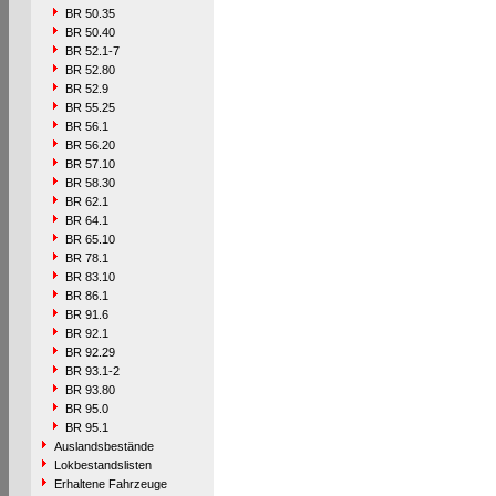
BR 50.35
BR 50.40
BR 52.1-7
BR 52.80
BR 52.9
BR 55.25
BR 56.1
BR 56.20
BR 57.10
BR 58.30
BR 62.1
BR 64.1
BR 65.10
BR 78.1
BR 83.10
BR 86.1
BR 91.6
BR 92.1
BR 92.29
BR 93.1-2
BR 93.80
BR 95.0
BR 95.1
Auslandsbestände
Lokbestandslisten
Erhaltene Fahrzeuge