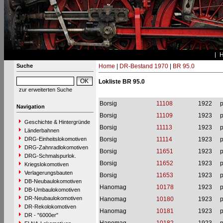
Suche
Home
|
DR-Bestand 1970
|
BR 95.0
Lokliste BR 95.0
zur erweiterten Suche
Borsig
11108
1922
p
Navigation
Borsig
11109
1923
p
Geschichte & Hintergründe
Borsig
11113
1923
p
Länderbahnen
DRG-Einheitslokomotiven
Borsig
11114
1923
p
DRG-Zahnradlokomotiven
Borsig
11651
1923
p
DRG-Schmalspurlok.
Borsig
11652
1923
p
Kriegslokomotiven
Verlagerungsbauten
Borsig
11653
1923
p
DB-Neubaulokomotiven
Hanomag
10178
1923
p
DB-Umbaulokomotiven
DR-Neubaulokomotiven
Hanomag
10180
1923
p
DR-Rekolokomotiven
Hanomag
10181
1923
p
DR - "6000er"