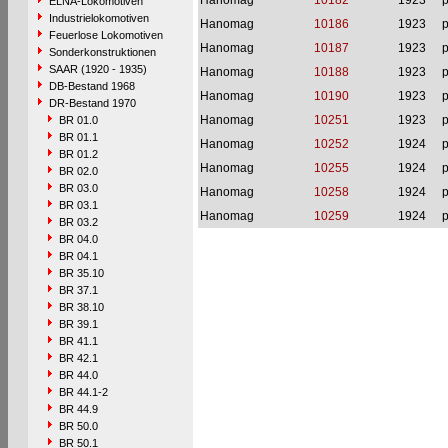
Hanomag
10182
1923
p
ELNA-Lokomotiven
Industrielokomotiven
Hanomag
10186
1923
p
Feuerlose Lokomotiven
Hanomag
10187
1923
p
Sonderkonstruktionen
SAAR (1920 - 1935)
Hanomag
10188
1923
p
DB-Bestand 1968
Hanomag
10190
1923
p
DR-Bestand 1970
Hanomag
10251
1923
p
BR 01.0
BR 01.1
Hanomag
10252
1924
p
BR 01.2
Hanomag
10255
1924
p
BR 02.0
BR 03.0
Hanomag
10258
1924
p
BR 03.1
Hanomag
10259
1924
p
BR 03.2
BR 04.0
BR 04.1
BR 35.10
BR 37.1
BR 38.10
BR 39.1
BR 41.1
BR 42.1
BR 44.0
BR 44.1-2
BR 44.9
BR 50.0
BR 50.1