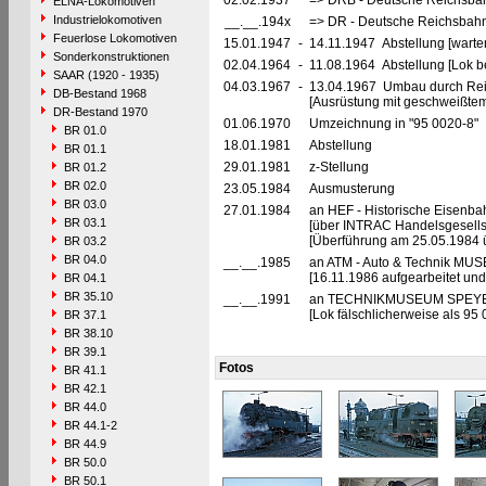
02.02.1937
=> DRB - Deutsche Reichsbah
ELNA-Lokomotiven
Industrielokomotiven
__.__.194x
=> DR - Deutsche Reichsbahn
Feuerlose Lokomotiven
15.01.1947
-
14.11.1947 Abstellung [warte
Sonderkonstruktionen
02.04.1964
-
11.08.1964 Abstellung [Lok be
SAAR (1920 - 1935)
04.03.1967
-
13.04.1967 Umbau durch Re
DB-Bestand 1968
[Ausrüstung mit geschweißte
DR-Bestand 1970
01.06.1970
Umzeichnung in "95 0020-8"
BR 01.0
18.01.1981
Abstellung
BR 01.1
29.01.1981
z-Stellung
BR 01.2
BR 02.0
23.05.1984
Ausmusterung
BR 03.0
27.01.1984
an HEF - Historische Eisenbahn
BR 03.1
[über INTRAC Handelsgesellsc
[Überführung am 25.05.1984 ü
BR 03.2
BR 04.0
__.__.1985
an ATM - Auto & Technik MUS
[16.11.1986 aufgearbeitet und 
BR 04.1
BR 35.10
__.__.1991
an TECHNIKMUSEUM SPEYER e
[Lok fälschlicherweise als 95 0
BR 37.1
BR 38.10
BR 39.1
Fotos
BR 41.1
BR 42.1
BR 44.0
BR 44.1-2
BR 44.9
BR 50.0
BR 50.1