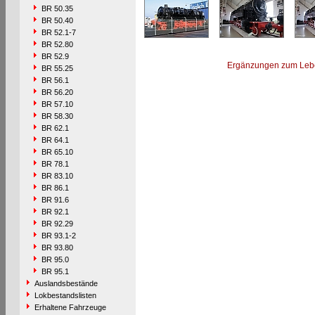
BR 50.35
BR 50.40
BR 52.1-7
BR 52.80
BR 52.9
Ergänzungen zum Leb
BR 55.25
BR 56.1
BR 56.20
BR 57.10
BR 58.30
BR 62.1
BR 64.1
BR 65.10
BR 78.1
BR 83.10
BR 86.1
BR 91.6
BR 92.1
BR 92.29
BR 93.1-2
BR 93.80
BR 95.0
BR 95.1
Auslandsbestände
Lokbestandslisten
Erhaltene Fahrzeuge