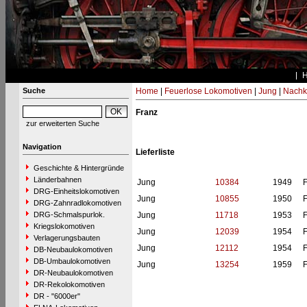
Suche
Home
|
Feuerlose Lokomotiven
|
Jung
|
Nachk
Franz
zur erweiterten Suche
Navigation
Lieferliste
Geschichte & Hintergründe
Länderbahnen
Jung
10384
1949
F
DRG-Einheitslokomotiven
Jung
10855
1950
F
DRG-Zahnradlokomotiven
DRG-Schmalspurlok.
Jung
11718
1953
F
Kriegslokomotiven
Jung
12039
1954
F
Verlagerungsbauten
Jung
12112
1954
F
DB-Neubaulokomotiven
DB-Umbaulokomotiven
Jung
13254
1959
F
DR-Neubaulokomotiven
DR-Rekolokomotiven
DR - "6000er"