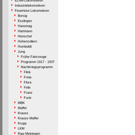
ELNA-Lokomotiven
Industrielokomotiven
Feuerlose Lokomotiven
Borsig
Esslingen
Hanomag
Hartmann
Henschel
Hohenzollern
Humboldt
Jung
Frühe Fahrzeuge
Programm 1917 - 1937
Nachkriegsprogramm
Flink
Freia
Flora
Felix
Franz
Furie
MBK
Maffei
Krauss
Krauss-Maffei
Krupp
LKM
Raw Meiningen