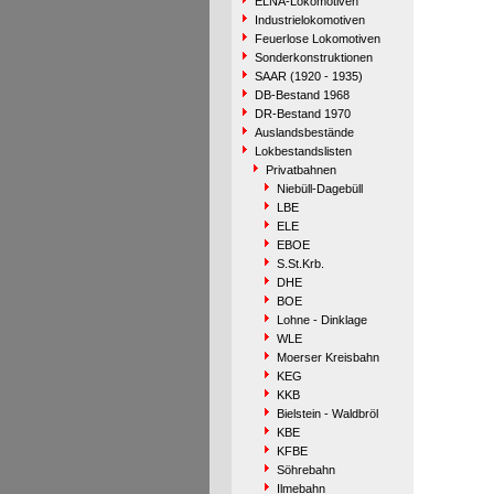
ELNA-Lokomotiven
Industrielokomotiven
Feuerlose Lokomotiven
Sonderkonstruktionen
SAAR (1920 - 1935)
DB-Bestand 1968
DR-Bestand 1970
Auslandsbestände
Lokbestandslisten
Privatbahnen
Niebüll-Dagebüll
LBE
ELE
EBOE
S.St.Krb.
DHE
BOE
Lohne - Dinklage
WLE
Moerser Kreisbahn
KEG
KKB
Bielstein - Waldbröl
KBE
KFBE
Söhrebahn
Ilmebahn