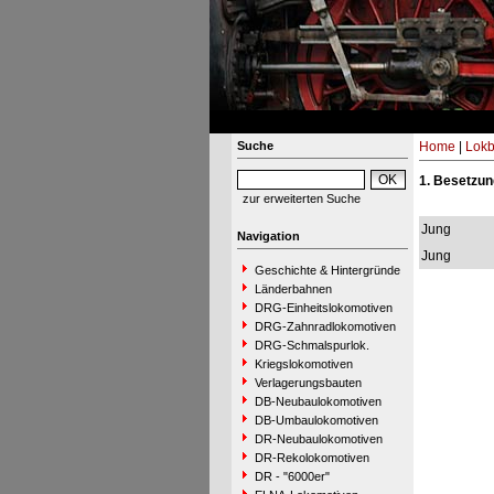
Suche
Home
|
Lokb
1. Besetzun
zur erweiterten Suche
Jung
Navigation
Jung
Geschichte & Hintergründe
Länderbahnen
DRG-Einheitslokomotiven
DRG-Zahnradlokomotiven
DRG-Schmalspurlok.
Kriegslokomotiven
Verlagerungsbauten
DB-Neubaulokomotiven
DB-Umbaulokomotiven
DR-Neubaulokomotiven
DR-Rekolokomotiven
DR - "6000er"