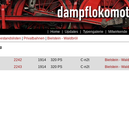
Home
Updates
Typengalerie
Mitwirkende
estandslisten
|
Privatbahnen
|
Bielstein - Waldbröl
g
2242
1914
320 PS
C-n2t
Bielstein - Wald
2243
1914
320 PS
C-n2t
Bielstein - Wal