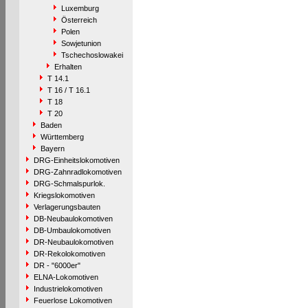
Luxemburg
Österreich
Polen
Sowjetunion
Tschechoslowakei
Erhalten
T 14.1
T 16 / T 16.1
T 18
T 20
Baden
Württemberg
Bayern
DRG-Einheitslokomotiven
DRG-Zahnradlokomotiven
DRG-Schmalspurlok.
Kriegslokomotiven
Verlagerungsbauten
DB-Neubaulokomotiven
DB-Umbaulokomotiven
DR-Neubaulokomotiven
DR-Rekolokomotiven
DR - "6000er"
ELNA-Lokomotiven
Industrielokomotiven
Feuerlose Lokomotiven