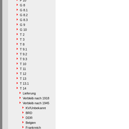
P 10
G 8
G 8.1
G 8.2
G 8.3
G 9
G 10
T 2
T 3
T 8
T 9.1
T 9.2
T 9.3
T 10
T 11
T 12
T 13
T 13.1
T 14
Lieferung
Verbleib nach 1918
Verbleib nach 1945
KV/Unbekannt
BRD
DDR
Belgien
Frankreich