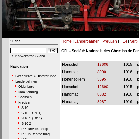
Suche
Home
|
Länderbahnen
|
Preußen
|
T 14
|
Verbl
CFL - Société Nationale des Chemins de F
zur erweiterten Suche
Henschel
13686
1915
p
Navigation
Hanomag
8090
1916
p
Geschichte & Hintergründe
Hohenzollern
3595
1916
p
Länderbahnen
Oldenburg
Henschel
13690
1915
p
Mecklenburg
Hanomag
8082
1916
p
Sachsen
Hanomag
8087
1916
p
Preußen
S 10
S 10.1 (1911)
S 10.1 (1914)
S 10.2
P 8, unvollständig
P 8, in Bearbeitung