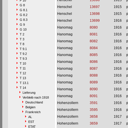
Henschel
13696
1915
p
P 10
G 8
Henschel
13697
1915
p
G 8.1
Henschel
13698
1915
p
G 8.2
G 8.3
Henschel
13699
1916
p
G 9
Hanomag
8080
1916
p
G 10
Hanomag
8081
1916
p
T 2
T 3
Hanomag
8082
1916
p
T 8
Hanomag
8084
1916
p
T 9.1
T 9.2
Hanomag
8085
1916
p
T 9.3
Hanomag
8086
1916
p
T 10
T 11
Hanomag
8087
1916
p
T 12
Hanomag
8088
1916
p
T 13
Hanomag
8089
1916
p
T 13.1
T 14
Hanomag
8090
1916
p
Lieferung
Hanomag
8091
1916
p
Verbleib nach 1918
Deutschland
Hohenzollern
3591
1916
p
Belgien
Hohenzollern
3595
1916
p
Frankreich
Hohenzollern
3658
1917
p
AL
EST
Hohenzollern
3659
1917
p
ETAT