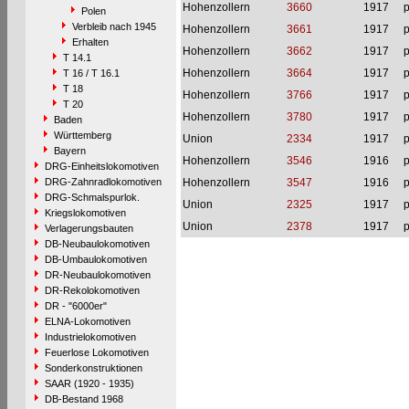
Hohenzollern
3660
1917
p
Polen
Verbleib nach 1945
Hohenzollern
3661
1917
p
Erhalten
Hohenzollern
3662
1917
p
T 14.1
Hohenzollern
3664
1917
p
T 16 / T 16.1
T 18
Hohenzollern
3766
1917
p
T 20
Hohenzollern
3780
1917
p
Baden
Württemberg
Union
2334
1917
p
Bayern
Hohenzollern
3546
1916
p
DRG-Einheitslokomotiven
DRG-Zahnradlokomotiven
Hohenzollern
3547
1916
p
DRG-Schmalspurlok.
Union
2325
1917
p
Kriegslokomotiven
Union
2378
1917
p
Verlagerungsbauten
DB-Neubaulokomotiven
DB-Umbaulokomotiven
DR-Neubaulokomotiven
DR-Rekolokomotiven
DR - "6000er"
ELNA-Lokomotiven
Industrielokomotiven
Feuerlose Lokomotiven
Sonderkonstruktionen
SAAR (1920 - 1935)
DB-Bestand 1968