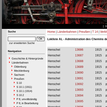
Suche
Home
|
Länderbahnen
|
Preußen
|
T 14
|
Verbl
Lokliste AL - Administration des Chemins de
zur erweiterten Suche
Henschel
13686
1915
p
Navigation
Henschel
13687
1915
p
Geschichte & Hintergründe
Henschel
13688
1915
p
Länderbahnen
Oldenburg
Henschel
13689
1915
p
Mecklenburg
Henschel
13690
1915
p
Sachsen
Henschel
13691
1915
p
Preußen
S 10
Henschel
13692
1915
p
S 10.1 (1911)
Henschel
13693
1915
p
S 10.1 (1914)
S 10.2
Henschel
13694
1915
p
P 8, unvollständig
Henschel
13695
1915
p
P 8, in Bearbeitung