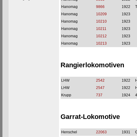
Hanomag
9866
1922
Hanomag
10209
1923
Hanomag
10210
1923
Hanomag
10211
1923
Hanomag
10212
1923
Hanomag
10213
1923
Rangierlokomotiven
LHW
2542
1922
H
LHW
2547
1922
H
Krupp
737
1924
Garrat-Lokomotive
Henschel
22063
1931
G