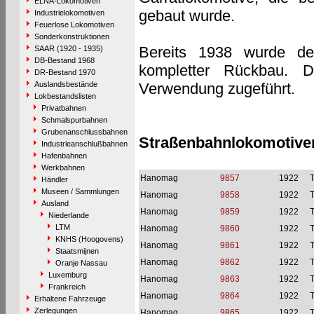
ELNA-Lokomotiven
gebaut wurde.
Industrielokomotiven
Feuerlose Lokomotiven
Sonderkonstruktionen
Bereits 1938 wurde der
SAAR (1920 - 1935)
DB-Bestand 1968
kompletter Rückbau. D
DR-Bestand 1970
Auslandsbestände
Verwendung zugeführt.
Lokbestandslisten
Privatbahnen
Schmalspurbahnen
Grubenanschlussbahnen
Straßenbahnlokomotive
Industrieanschlußbahnen
Hafenbahnen
Werkbahnen
Hanomag
9857
1922
Händler
Museen / Sammlungen
Hanomag
9858
1922
Ausland
Hanomag
9859
1922
Niederlande
LTM
Hanomag
9860
1922
KNHS (Hoogovens)
Hanomag
9861
1922
Staatsmijnen
Hanomag
9862
1922
Oranje Nassau
Luxemburg
Hanomag
9863
1922
Frankreich
Hanomag
9864
1922
Erhaltene Fahrzeuge
Zerlegungen
Hanomag
9865
1922