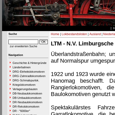
Suche
Home
|
Lokbestandslisten
|
Ausland
|
Niederl
LTM - N.V. Limburgsch
zur erweiterten Suche
Überlandstraßenbahn; ur
Navigation
auf Normalspur umgespur
Geschichte & Hintergründe
Länderbahnen
DRG-Einheitslokomotiven
1922 und 1923 wurde eine
DRG-Zahnradlokomotiven
Hanomag beschafft. D
DRG-Schmalspurlok.
Kriegslokomotiven
Rangierlokomotiven, 
Verlagerungsbauten
Baulokomotiven genutzt w
DB-Neubaulokomotiven
DB-Umbaulokomotiven
DR-Neubaulokomotiven
Spektakulärstes Fahr
DR-Rekolokomotiven
DR - "6000er"
Garratlokomotive, die 