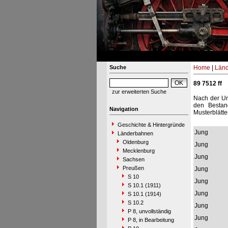
Suche
Home
|
Län
89 7512 ff
zur erweiterten Suche
Nach der Um
den Bestan
Navigation
Musterblätte
Geschichte & Hintergründe
Jung
Länderbahnen
Oldenburg
Jung
Mecklenburg
Jung
Sachsen
Preußen
Jung
S 10
Jung
S 10.1 (1911)
Jung
S 10.1 (1914)
S 10.2
Jung
P 8, unvollständig
Jung
P 8, in Bearbeitung