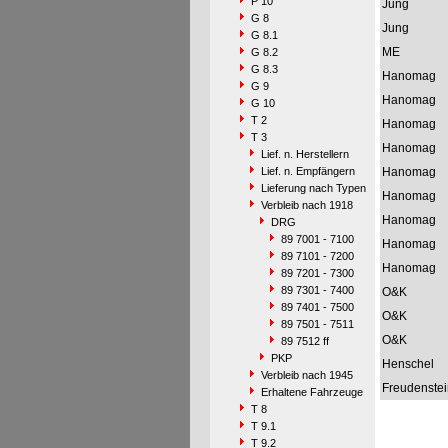
P 10
Jung
G 8
Jung
G 8.1
ME
G 8.2
G 8.3
Hanomag
G 9
Hanomag
G 10
T 2
Hanomag
T 3
Hanomag
Lief. n. Herstellern
Lief. n. Empfängern
Hanomag
Lieferung nach Typen
Hanomag
Verbleib nach 1918
Hanomag
DRG
89 7001 - 7100
Hanomag
89 7101 - 7200
Hanomag
89 7201 - 7300
89 7301 - 7400
O&K
89 7401 - 7500
O&K
89 7501 - 7511
O&K
89 7512 ff
PKP
Henschel
Verbleib nach 1945
Freudenstei
Erhaltene Fahrzeuge
T 8
T 9.1
T 9.2