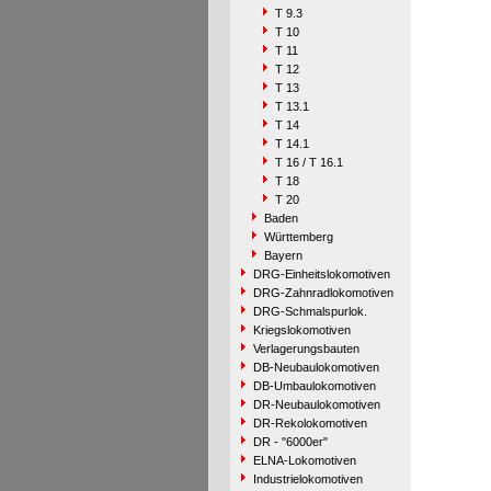
T 9.3
T 10
T 11
T 12
T 13
T 13.1
T 14
T 14.1
T 16 / T 16.1
T 18
T 20
Baden
Württemberg
Bayern
DRG-Einheitslokomotiven
DRG-Zahnradlokomotiven
DRG-Schmalspurlok.
Kriegslokomotiven
Verlagerungsbauten
DB-Neubaulokomotiven
DB-Umbaulokomotiven
DR-Neubaulokomotiven
DR-Rekolokomotiven
DR - "6000er"
ELNA-Lokomotiven
Industrielokomotiven