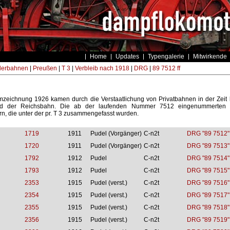
Home
Updates
Typengalerie
Mitwirkende
derbahnen
|
Preußen
|
T 3
|
Verbleib nach 1918
|
DRG
|
89 7512 ff
zeichnung 1926 kamen durch die Verstaatlichung von Privatbahnen in der Zeit
d der Reichsbahn. Die ab der laufenden Nummer 7512 eingenummerten F
rn, die unter der pr. T 3 zusammengefasst wurden.
1719
1911
Pudel (Vorgänger)
C-n2t
DRG "89 7512"
1720
1911
Pudel (Vorgänger)
C-n2t
DRG "89 7513"
1792
1912
Pudel
C-n2t
DRG "89 7514"
1793
1912
Pudel
C-n2t
DRG "89 7515"
2353
1915
Pudel (verst.)
C-n2t
DRG "89 7516"
2354
1915
Pudel (verst.)
C-n2t
DRG "89 7517"
2355
1915
Pudel (verst.)
C-n2t
DRG "89 7518"
2356
1915
Pudel (verst.)
C-n2t
DRG "89 7519"