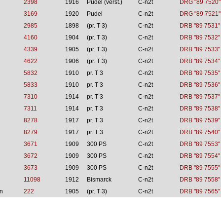
2398
1916
Pudel (verst.)
C-n2t
DRG "89 7520"
3169
1920
Pudel
C-n2t
DRG "89 7521"
2985
1898
(pr. T 3)
C-n2t
DRB "89 7531"
4160
1904
(pr. T 3)
C-n2t
DRB "89 7532"
4339
1905
(pr. T 3)
C-n2t
DRB "89 7533"
4622
1906
(pr. T 3)
C-n2t
DRB "89 7534"
5832
1910
pr. T 3
C-n2t
DRB "89 7535"
5833
1910
pr. T 3
C-n2t
DRB "89 7536"
7310
1914
pr. T 3
C-n2t
DRB "89 7537"
7311
1914
pr. T 3
C-n2t
DRB "89 7538"
8278
1917
pr. T 3
C-n2t
DRB "89 7539"
8279
1917
pr. T 3
C-n2t
DRB "89 7540"
3671
1909
300 PS
C-n2t
DRB "89 7553"
3672
1909
300 PS
C-n2t
DRB "89 7554"
3673
1909
300 PS
C-n2t
DRB "89 7555"
11098
1912
Bismarck
C-n2t
DRB "89 7558"
n
222
1905
(pr. T 3)
C-n2t
DRB "89 7565"