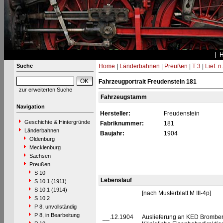
Suche
Home
|
Länderbahnen
|
Preußen
|
T 3
|
Lief. n
Fahrzeugportrait Freudenstein 181
zur erweiterten Suche
Fahrzeugstamm
Navigation
Hersteller:
Freudenstein
Geschichte & Hintergründe
Fabriknummer:
181
Länderbahnen
Baujahr:
1904
Oldenburg
Mecklenburg
Sachsen
Preußen
S 10
Lebenslauf
S 10.1 (1911)
S 10.1 (1914)
[nach Musterblatt M III-4p]
S 10.2
P 8, unvollständig
P 8, in Bearbeitung
__.12.1904
Auslieferung an KED Bromberg