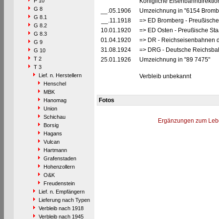
P 10
Königliche Eisenbahndirekti
G 8
__.05.1906
Umzeichnung in "6154 Bromb
G 8.1
__.11.1918
=> ED Bromberg - Preußische
G 8.2
10.01.1920
=> ED Osten - Preußische Sta
G 8.3
01.04.1920
=> DR - Reichseisenbahnen d
G 9
31.08.1924
=> DRG - Deutsche Reichsbah
G 10
T 2
25.01.1926
Umzeichnung in "89 7475"
T 3
Lief. n. Herstellern
Verbleib unbekannt
Henschel
MBK
Fotos
Hanomag
Union
Schichau
Ergänzungen zum Leb
Borsig
Hagans
Vulcan
Hartmann
Grafenstaden
Hohenzollern
O&K
Freudenstein
Lief. n. Empfängern
Lieferung nach Typen
Verbleib nach 1918
Verbleib nach 1945