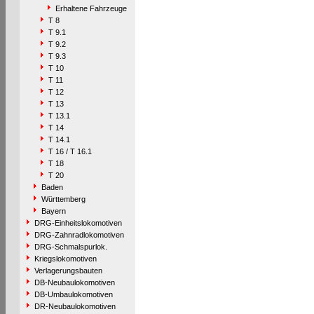
Erhaltene Fahrzeuge
T 8
T 9.1
T 9.2
T 9.3
T 10
T 11
T 12
T 13
T 13.1
T 14
T 14.1
T 16 / T 16.1
T 18
T 20
Baden
Württemberg
Bayern
DRG-Einheitslokomotiven
DRG-Zahnradlokomotiven
DRG-Schmalspurlok.
Kriegslokomotiven
Verlagerungsbauten
DB-Neubaulokomotiven
DB-Umbaulokomotiven
DR-Neubaulokomotiven